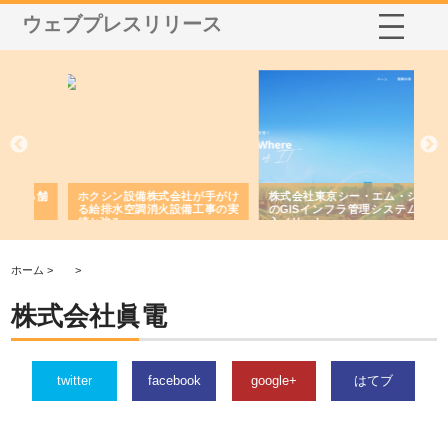
ウェブプレスリリース
る舗
ホクシン設備株式会社が手がけ
株式会社東京シー・エム・シー
株
る給排水空調消火設備工事の実
のGISインフラ管理システム導
か
績と強み
入メリット
由
ホーム >
>
株式会社眞電
twitter
facebook
google+
はてブ