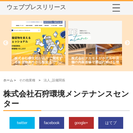
ウェブプレスリリース
ノー
株式会社耕文社が品川で実現す
株式会社ナカモトがホテルや店
株
の専
る販促物製作から配送までワン
舗の内装改修で選ばれ続ける理
れ
ストップ対応
由
強
ホーム >
その他業種
>
法人_設備関係
株式会社石狩環境メンテナンスセン
ター
twitter
facebook
google+
はてブ