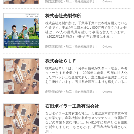
[製造業][製造・加工（輸送機械器具）]
0views
株式会社光製作所
株式会社光製作所は、千葉県千葉市に本社を構えている
企業です。平成4年に資本金1，000万円で設立された同
社は、22人の従業員を擁して事業を営んでいます。
（2022年11月時点） 同社が営む事業は金属…
[製造業][製造・加工（輸送機械器具）]
0views
株式会社ＣＬＦ
株式会社ＣＬＦは、「何事も挑戦がスタート地点」をモ
ットーとする企業です。2020年に創業、翌年に法人化
したフレッシュな企業であり、主に板金や金属加工など
を手掛けています。石川県金沢市に本社を構えている…
[製造業][製造・加工（輸送機械器具）]
0views
石田ボイラー工業有限会社
石田ボイラー工業有限会社は、兵庫県洲本市で事業を営
む企業です。産業機械の製造やメンテナンス、金属加工
などの事業を営む同社は、昭和10年に母体となる組織
が誕生しました。もともとは、石田農機製作所として
創…