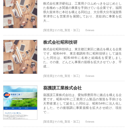
株式会社東洋硬化は、工業用クロムめっきをはじめとし
た各種めっき関連の事業を手掛けている企業です。福岡
県久留米市に本社を構える同社は、大分県大分市滋賀県
草津市にも営業所を展開しており、意欲的に事業を拡
大…
[製造業][その他_製造・加工]
0views
株式会社昭和技研
株式会社昭和技研は、東京都江東区に拠点を構える企業
です。昭和44年、東京都調布市に昭和技研として誕生
した同社は、昭和48年に名称と組織名を変更しまし
た。その後、どんどん事業の規模を拡大させていき、平
成…
[製造業][その他_製造・加工]
0views
葵護謨工業株式会社
葵護謨工業株式会社は、愛知県豊田市に拠点を構える企
業です。昭和42年に工業用ゴム製品の製造を手掛ける
天野産業として誕生した同社は、昭和54年に法人化し
ました。その後順調に事業規模を拡大させ続け、現在
で…
[製造業][その他_製造・加工]
0views