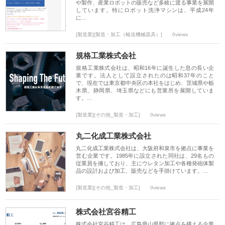
や製作、産業ロボットの販売など多岐に渡る事業を展開
しています。特にロボット洗浄マシンは、平成24年
に…
[製造業][製造・加工（輸送機械器具）]
0views
規格工業株式会社
規格工業株式会社は、昭和16年に誕生した息の長い企
業です。法人として設立されたのは昭和37年のこと
で、現在では東京都中央区の本社をはじめ、茨城県や栃
木県、静岡県、埼玉県などにも営業所を展開していま
す。…
[製造業][その他_製造・加工]
0views
丸二化成工業株式会社
丸二化成工業株式会社は、大阪府和泉市を拠点に事業を
営む企業です。1985年に設立された同社は、29名もの
従業員を擁しており、主にウレタン加工や各種発砲体製
品の設計および加工、販売などを手掛けています。…
[製造業][その他_製造・加工]
0views
株式会社宮谷精工
株式会社宮谷精工は、広島県山県郡に拠点を構える企業