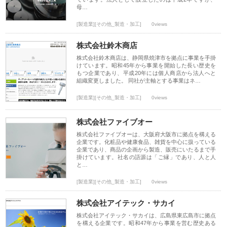
母…
[製造業][その他_製造・加工]
0views
株式会社鈴木商店
株式会社鈴木商店は、静岡県焼津市を拠点に事業を手掛
けています。昭和45年から事業を開始した長い歴史を
もつ企業であり、平成20年には個人商店から法人へと
組織変更しました。 同社が主軸とする事業はネ…
[製造業][その他_製造・加工]
0views
株式会社ファイブオー
株式会社ファイブオーは、大阪府大阪市に拠点を構える
企業です。化粧品や健康食品、雑貨を中心に扱っている
企業であり、商品の企画から製造、販売にいたるまで手
掛けています。社名の語源は「ご縁」であり、人と人
と…
[製造業][その他_製造・加工]
0views
株式会社アイテック・サカイ
株式会社アイテック・サカイは、広島県東広島市に拠点
を構える企業です。昭和47年から事業を営む歴史ある