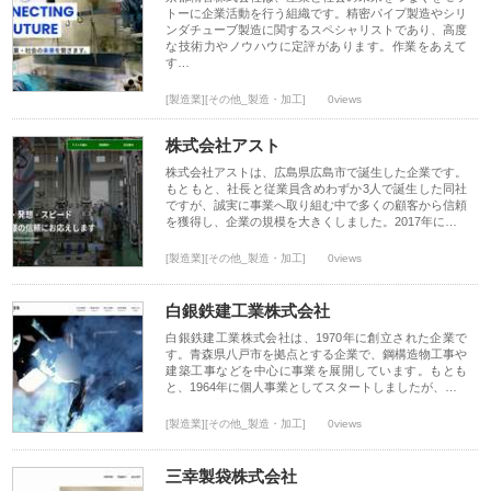
トーに企業活動を行う組織です。精密パイプ製造やシリ
ンダチューブ製造に関するスペシャリストであり、高度
な技術力やノウハウに定評があります。作業をあえて
す…
[製造業][その他_製造・加工]
0views
株式会社アスト
株式会社アストは、広島県広島市で誕生した企業です。
もともと、社長と従業員含めわずか3人で誕生した同社
ですが、誠実に事業へ取り組む中で多くの顧客から信頼
を獲得し、企業の規模を大きくしました。2017年に…
[製造業][その他_製造・加工]
0views
白銀鉄建工業株式会社
白銀鉄建工業株式会社は、1970年に創立された企業で
す。青森県八戸市を拠点とする企業で、鋼構造物工事や
建築工事などを中心に事業を展開しています。もとも
と、1964年に個人事業としてスタートしましたが、…
[製造業][その他_製造・加工]
0views
三幸製袋株式会社