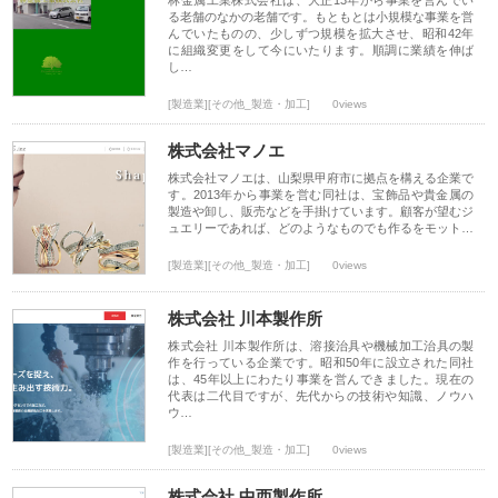
林金属工業株式会社は、大正13年から事業を営んでい
る老舗のなかの老舗です。もともとは小規模な事業を営
んでいたものの、少しずつ規模を拡大させ、昭和42年
に組織変更をして今にいたります。順調に業績を伸ば
し…
[製造業][その他_製造・加工]
0views
株式会社マノエ
株式会社マノエは、山梨県甲府市に拠点を構える企業で
す。2013年から事業を営む同社は、宝飾品や貴金属の
製造や卸し、販売などを手掛けています。顧客が望むジ
ュエリーであれば、どのようなものでも作るをモット…
[製造業][その他_製造・加工]
0views
株式会社 川本製作所
株式会社 川本製作所は、溶接治具や機械加工治具の製
作を行っている企業です。昭和50年に設立された同社
は、45年以上にわたり事業を営んできました。現在の
代表は二代目ですが、先代からの技術や知識、ノウハ
ウ…
[製造業][その他_製造・加工]
0views
株式会社 中西製作所