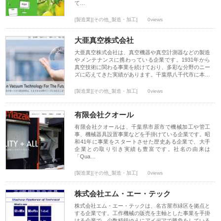
て…
[製造業][その他_製造・加工]
0views
大亜真空株式会社
大亜真空株式会社は、真空機器や真空計測器などの製造
やメンテナンスに携わっている企業です。1931年から
真空技術に関わる事業を続けており、多彩な分野のニー
ズに応えてきた実績があります。千葉県八千代市に本…
[製造業][その他_製造・加工]
0views
有限会社クオール
有限会社クオールは、千葉県市原市で機械加工や管工
事、機械器具設置事業などを手掛けている企業です。昭
和41年に事業をスタートさせた歴史ある企業で、大手
企業との取り引き実績も豊富です。社名の由来は
「Qua…
[製造業][その他_製造・加工]
0views
株式会社エム・エー・テック
株式会社エム・エー・テックは、名古屋市緑区を拠点と
する企業です。工作機械の販売を主軸とした事業を手掛
ける企業で、少数精鋭ゆえにアイデアで勝負をしている