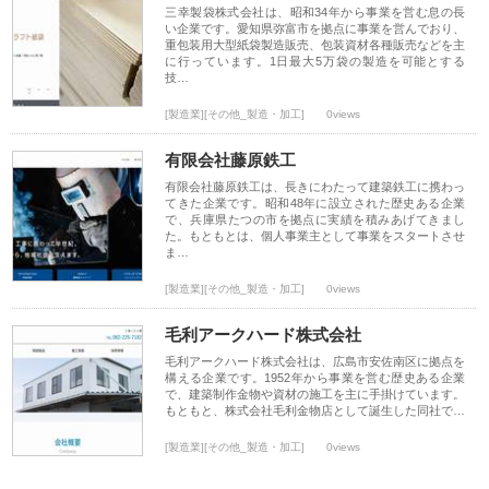
三幸製袋株式会社は、昭和34年から事業を営む息の長
い企業です。愛知県弥富市を拠点に事業を営んでおり、
重包装用大型紙袋製造販売、包装資材各種販売などを主
に行っています。1日最大5万袋の製造を可能とする
技…
[製造業][その他_製造・加工]
0views
有限会社藤原鉄工
有限会社藤原鉄工は、長きにわたって建築鉄工に携わっ
てきた企業です。昭和48年に設立された歴史ある企業
で、兵庫県たつの市を拠点に実績を積みあげてきまし
た。もともとは、個人事業主として事業をスタートさせ
ま…
[製造業][その他_製造・加工]
0views
毛利アークハード株式会社
毛利アークハード株式会社は、広島市安佐南区に拠点を
構える企業です。1952年から事業を営む歴史ある企業
で、建築制作金物や資材の施工を主に手掛けています。
もともと、株式会社毛利金物店として誕生した同社で…
[製造業][その他_製造・加工]
0views