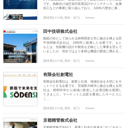
です。漁船向け油圧漁労装置設計やメンテナンス、金属
加工などの事業に取り組んでおり、100年の歴史に裏…
[製造業][その他_製造・加工]
0views
田中技研株式会社
製紙の街として知られる静岡県富士市に拠点を構える田
中技研株式会社は、1986年に創業した企業です。もと
もとは、包装機の設計や製造を主軸とした事業を営んで
いましたが、現在ではより多様な機器の製造に携わる…
[製造業][その他_製造・加工]
0views
有限会社創電社
有限会社創電社は、顧客と社員、地域社会を大切にをモ
ットーとする企業です。宮城県大崎市に拠点を構える同
社は、昭和55年から地域に根差した企業活動を展開し
てきました。マーケットと品質を重視したサービスに
こ…
[製造業][その他_製造・加工]
0views
京都精管株式会社
京都精管株式会社は、産業と社会の未来をつなぐをモッ