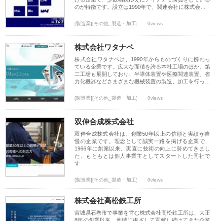
のが特徴です。設立は1990年で、関連会社に株式会…
[製造業][その他_製造・加工]
0views
株式会社ワタナベ
株式会社ワタナベは、1990年からものづくりに携わっ
ている企業です。広大な面積を誇る本社工場のほか、第
二工場も展開しており、半導体装置や医療関連装置、省
力化機器などさまざまな機械装置の製造、加工を行っ…
[製造業][その他_製造・加工]
0views
双伸合成株式会社
双伸合成株式会社は、創業50年以上の信頼と実績が自
慢の企業です。理念として誠実一路を掲げる企業で、
1966年に創業以来、実直に技術の向上に努めてきまし
た。もともとは個人事業主としてスタートした同社で
す…
[製造業][その他_製造・加工]
0views
株式会社高松鉄工所
宮城県石巻市で事業を営む株式会社高松鉄工所は、大正
8年の創業以来、地域に根ざして貢献し続けてきた企業