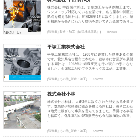
株式会社 中西製作所は、切削加工から研削加工まで、
ワンストップ対応している企業です。名古屋市中川区に
拠点を構える同社は、昭和26年1月に設立しました。昭
和初期から長きにわたり技術を磨いてきた企業であり…
[製造業][製造・加工（輸送機械器具）]
0views
平塚工業株式会社
平塚工業株式会社は、1935年に創業した歴史ある企業
です。愛知県名古屋市に本社を、豊橋市に営業所を展開
する同社は、1948年に組織変更を行い現在の形になり
ました。金属加工品やプラスチック加工品、工業用…
[製造業][その他_製造・加工]
0views
株式会社小林
株式会社小林は、大正3年に設立された歴史ある企業で
す。群馬県伊勢崎市に拠点を構える同社は、長きにわた
り地元に根ざして事業を営んできました。手掛ける事業
も幅広く、化学薬品の製造販売から食品添加物の製造、
…
[製造業][その他_製造・加工]
0views