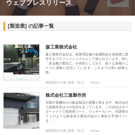
ウェブプレスリリース
[製造業] の記事一覧
森工業株式会社
森工業株式会社は、産業用設備の金属部品を高精度に製
作するプロフェッショナルとして知られています。特に
「多品種少量加工」を得意としており、様々な業種のニ
ーズに柔軟に対応しています。これまでの長い経験と
熟…
[製造業][その他_製造・加工]
0views
株式会社三進製作所
空調や電機向けの板金製品の需要が高まる中、株式会社
三進製作所はその先頭を走っています。この会社はオー
ダーメイドで厨房用フード、ウェザーカバー、空調用ダ
クトのような板金加工製品の設計と製造を手掛けてい
ま…
[製造業][その他_製造・加工]
0views