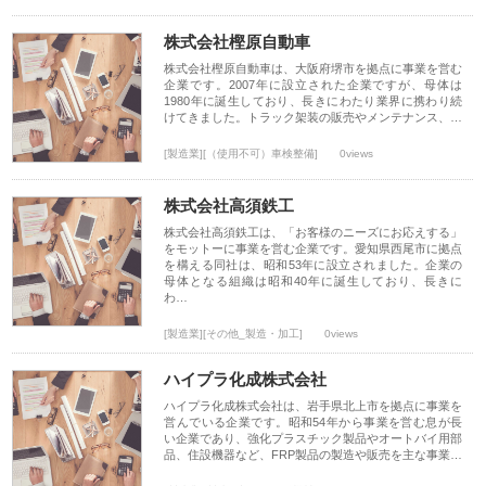
株式会社樫原自動車
株式会社樫原自動車は、大阪府堺市を拠点に事業を営む
企業です。2007年に設立された企業ですが、母体は
1980年に誕生しており、長きにわたり業界に携わり続
けてきました。トラック架装の販売やメンテナンス、…
[製造業][（使用不可）車検整備]
0views
株式会社高須鉄工
株式会社高須鉄工は、「お客様のニーズにお応えする」
をモットーに事業を営む企業です。愛知県西尾市に拠点
を構える同社は、昭和53年に設立されました。企業の
母体となる組織は昭和40年に誕生しており、長きに
わ…
[製造業][その他_製造・加工]
0views
ハイプラ化成株式会社
ハイプラ化成株式会社は、岩手県北上市を拠点に事業を
営んでいる企業です。昭和54年から事業を営む息が長
い企業であり、強化プラスチック製品やオートバイ用部
品、住設機器など、FRP製品の製造や販売を主な事業…