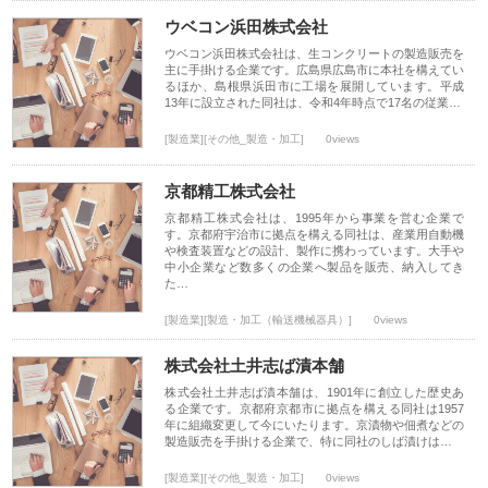
ウベコン浜田株式会社
ウベコン浜田株式会社は、生コンクリートの製造販売を
主に手掛ける企業です。広島県広島市に本社を構えてい
るほか、島根県浜田市に工場を展開しています。平成
13年に設立された同社は、令和4年時点で17名の従業…
[製造業][その他_製造・加工]
0views
京都精工株式会社
京都精工株式会社は、1995年から事業を営む企業で
す。京都府宇治市に拠点を構える同社は、産業用自動機
や検査装置などの設計、製作に携わっています。大手や
中小企業など数多くの企業へ製品を販売、納入してき
た…
[製造業][製造・加工（輸送機械器具）]
0views
株式会社土井志ば漬本舗
株式会社土井志ば漬本舗は、1901年に創立した歴史あ
る企業です。京都府京都市に拠点を構える同社は1957
年に組織変更して今にいたります。京漬物や佃煮などの
製造販売を手掛ける企業で、特に同社のしば漬けは…
[製造業][その他_製造・加工]
0views