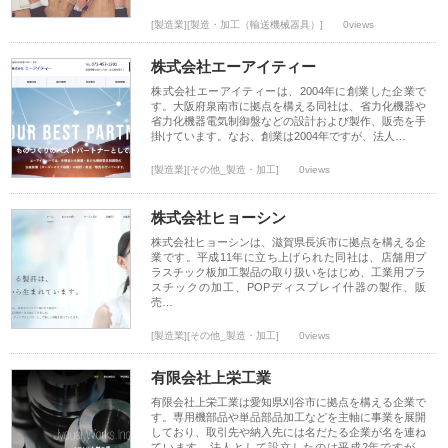
[製造業][製造・加工（輸送機械器具）]
0views
株式会社エーアイティー
株式会社エーアイティーは、2004年に創業した企業で
す。大阪府泉南市に拠点を構える同社は、省力化機器や
省力化機器電気制御盤などの設計および製作、販売を手
掛けています。なお、創業は2004年ですが、法人…
[製造業][その他_製造・加工]
0views
株式会社ヒョーシン
株式会社ヒョーシンは、滋賀県長浜市に拠点を構える企
業です。平成11年に立ち上げられた同社は、店舗用プ
ラスチック板加工製品の取り扱いをはじめ、工業用プラ
スチックの加工、POPディスプレイ什器の製作、販
売…
[製造業][その他_製造・加工]
0views
有限会社上栄工業
有限会社上栄工業は愛知県刈谷市に拠点を構える企業で
す。専用機部品や単品部品加工などを主軸に事業を展開
しており、取引先や納入先には名だたる企業が名を連ね
ています。法人として設立したのは平成2年ですが、