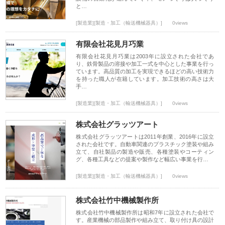
と…
[製造業][製造・加工（輸送機械器具）]
0views
有限会社花見月巧業
有限会社花見月巧業は2003年に設立された会社であ
り、鉄骨製品の溶接や加工一式を中心とした事業を行っ
ています。高品質の加工を実現できるほどの高い技術力
を持った職人が在籍しています。加工技術の高さは大
手…
[製造業][製造・加工（輸送機械器具）]
0views
株式会社グラッツアート
株式会社グラッツアートは2011年創業、2016年に設立
された会社です。自動車関連のプラスチック塗装や組み
立て、自社製品の製造や販売、各種塗装やコーティン
グ、各種工具などの提案や製作など幅広い事業を行…
[製造業][製造・加工（輸送機械器具）]
0views
株式会社竹中機械製作所
株式会社竹中機械製作所は昭和7年に設立された会社で
す。産業機械の部品製作や組み立て、取り付け具の設計