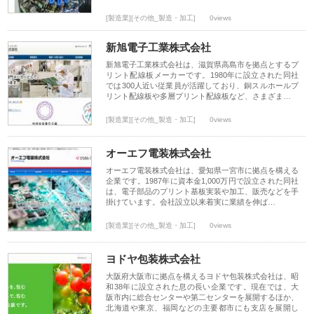
[製造業][その他_製造・加工]
0views
新旭電子工業株式会社
新旭電子工業株式会社は、滋賀県高島市を拠点とするプ
リント配線板メーカーです。1980年に設立された同社
では300人近い従業員が活躍しており、銅スルホールプ
リント配線板や多層プリント配線板など、さまざま…
[製造業][その他_製造・加工]
0views
オーエフ電装株式会社
オーエフ電装株式会社は、愛知県一宮市に拠点を構える
企業です。1987年に資本金1,000万円で設立された同社
は、電子部品のプリント基板実装や加工、販売などを手
掛けています。会社設立以来着実に業績を伸ば…
[製造業][その他_製造・加工]
0views
ヨドヤ包装株式会社
大阪府大阪市に拠点を構えるヨドヤ包装株式会社は、昭
和38年に設立された息の長い企業です。現在では、大
阪市内に総合センターや第二センターを展開するほか、
北海道や東京、福岡などの主要都市にも支店を展開し