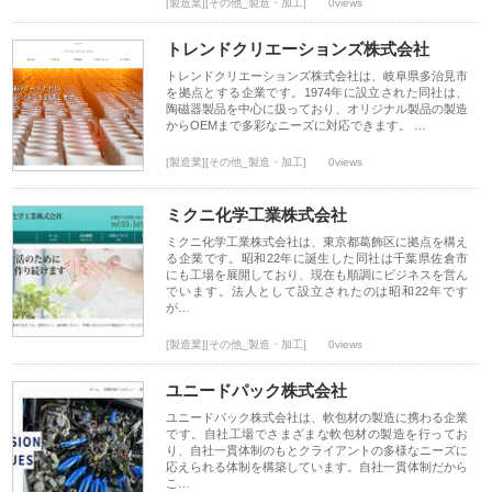
[製造業][その他_製造・加工]
0views
トレンドクリエーションズ株式会社
トレンドクリエーションズ株式会社は、岐阜県多治見市
を拠点とする企業です。1974年に設立された同社は、
陶磁器製品を中心に扱っており、オリジナル製品の製造
からOEMまで多彩なニーズに対応できます。 …
[製造業][その他_製造・加工]
0views
ミクニ化学工業株式会社
ミクニ化学工業株式会社は、東京都葛飾区に拠点を構え
る企業です。昭和22年に誕生した同社は千葉県佐倉市
にも工場を展開しており、現在も順調にビジネスを営ん
でいます。法人として設立されたのは昭和22年です
が…
[製造業][その他_製造・加工]
0views
ユニードパック株式会社
ユニードパック株式会社は、軟包材の製造に携わる企業
です。自社工場でさまざまな軟包材の製造を行ってお
り、自社一貫体制のもとクライアントの多様なニーズに
応えられる体制を構築しています。自社一貫体制だから
こ…