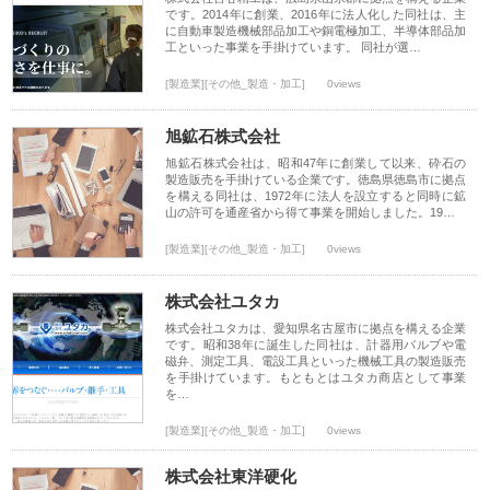
です。2014年に創業、2016年に法人化した同社は、主
に自動車製造機械部品加工や銅電極加工、半導体部品加
工といった事業を手掛けています。 同社が選…
[製造業][その他_製造・加工]
0views
旭鉱石株式会社
旭鉱石株式会社は、昭和47年に創業して以来、砕石の
製造販売を手掛けている企業です。徳島県徳島市に拠点
を構える同社は、1972年に法人を設立すると同時に鉱
山の許可を通産省から得て事業を開始しました。19…
[製造業][その他_製造・加工]
0views
株式会社ユタカ
株式会社ユタカは、愛知県名古屋市に拠点を構える企業
です。昭和38年に誕生した同社は、計器用バルブや電
磁弁、測定工具、電設工具といった機械工具の製造販売
を手掛けています。もともとはユタカ商店として事業
を…
[製造業][その他_製造・加工]
0views
株式会社東洋硬化