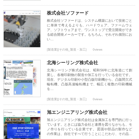
株式会社ソファード
株式会社ソファードは、システム構築において技術ごと
に単体で考えるよりも、ハードウェア、ファームウェ
ア、ソフトウェアまで、ワンストップで受注開発ができ
る総合開発メーカーです。もちろん、それぞれ個別にお
い…
[製造業][その他_製造・加工]
0views
北海シーリング株式会社
北海シーリング株式会社は、昭和56年に北海道にて創
業し、各種印刷物の製造や加工を行っている会社です。
現在、デジタル印刷や小型凸版印刷機から、凸版間欠式
輪転機、凸版高速輪転機まで、幅広く複数の印刷機械
を…
[製造業][その他_製造・加工]
0views
旭エンジニアリング株式会社
旭エンジニアリング株式会社は金属加工を専門的に行っ
ています。ときには協力会社と連携を図りながらも、モ
ノ作りを行っている企業です。 図面や部品の製作など
の作業は、自社ですべて行うことにこだわり、その品…