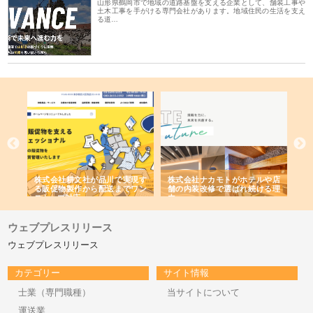
山形県鶴岡市で地域の道路基盤を支える企業として、舗装工事や
土木工事を手がける専門会社があります。地域住民の生活を支え
る道…
や店
株式会社スプリングエフが選ば
桑木給食株式会社が福山市で選
株
る理
れる理由とOEMアパレル製造の
ばれる手作り弁当配達の理由
れ
強み
ウェブプレスリリース
ウェブプレスリリース
カテゴリー
サイト情報
士業（専門職種）
当サイトについて
運送業