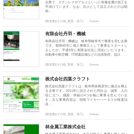
企業で、ステンレスやアルミといった各種金属の加工を
手掛けています。なお、法人として設立されたのは昭
和…
[製造業][その他_製造・加工]
0views
有限会社丹羽・機械
有限会社丹羽・機械は、岐阜県岐阜市で事業を営む企業
です。昭和45年に個人事業主として事業をスタートし
ましたが、平成5年に有限会社化し現在にいたります。
自動車や航空機、IT関連設備などの治具制作、設計、…
[製造業][その他_製造・加工]
0views
株式会社四葉クラフト
株式会社四葉クラフトは、岐阜県各務原市に拠点を構え
る企業です。2011年に設立された同社は、誠実、人の
役に立つ、感謝、幸福の4つを軸に事業を営んでいま
す。主な事業内容は、特殊ワイヤーハーネスや検査治
具…
[製造業][その他_製造・加工]
0views
林金属工業株式会社