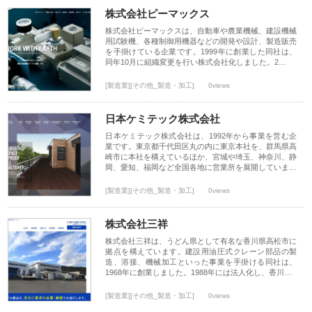
株式会社ピーマックス
株式会社ピーマックスは、自動車や農業機械、建設機械
用試験機、各種制御用機器などの開発や設計、製造販売
を手掛けている企業です。1999年に創業した同社は、
同年10月に組織変更を行い株式会社化しました。2…
[製造業][その他_製造・加工]
0views
日本ケミテック株式会社
日本ケミテック株式会社は、1992年から事業を営む企
業です。東京都千代田区丸の内に東京本社を、群馬県高
崎市に本社を構えているほか、宮城や埼玉、神奈川、静
岡、愛知、福岡など全国各地に営業所を展開していま…
[製造業][その他_製造・加工]
0views
株式会社三祥
株式会社三祥は、うどん県として有名な香川県高松市に
拠点を構えています。建設用油圧式クレーン部品の製
造、溶接、機械加工といった事業を手掛ける同社は、
1968年に創業しました。1988年には法人化し、香川…
[製造業][その他_製造・加工]
0views