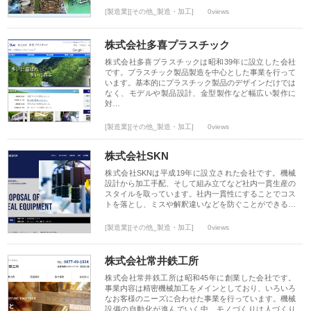
[製造業][その他_製造・加工]
0views
株式会社多喜プラスチック
株式会社多喜プラスチックは昭和39年に設立した会社
です。プラスチック製品製造を中心とした事業を行って
います。基本的にプラスチック製品のデザインだけでは
なく、モデルや製品設計、金型製作など幅広い製作に
対…
[製造業][その他_製造・加工]
0views
株式会社SKN
株式会社SKNは平成19年に設立された会社です。機械
設計から加工手配、そして組み立てなど社内一貫生産の
スタイルを取っています。社内一貫性にすることでコス
トを落とし、ミスや解釈違いなどを防ぐことができる…
[製造業][その他_製造・加工]
0views
株式会社常井鉄工所
株式会社常井鉄工所は昭和45年に創業した会社です。
事業内容は精密機械加工をメインとしており、いろいろ
なお客様のニーズに合わせた事業を行っています。機械
設備の自動化が進んでいく中、モノづくりは人づくり