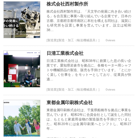
株式会社西村製作所
株式会社西村製作所は、「天文学の発展に向き合い続け
る」を合言葉に事業へ取り組んでいる企業です。日本の
古都、京都府京都市南区に本社を構える同社は、滋賀に
も研究所を設置し事業を営んでいます。設立は昭和
38…
[製造業][製造・加工（輸送機械器具）]
0views
日清工業株式会社
日清工業株式会社は、昭和38年に創業した息の長い企
業です。愛知県岩倉市を拠点に、各種モーター用シャフ
トや機械部品の製造、販売を手掛けています。「とにか
く楽しく仕事を」をモットーとしており、従業員が快
適…
[製造業][製造・加工（輸送機械器具）]
0views
東都金属印刷株式会社
東都金属印刷株式会社は、千葉県船橋市を拠点に事業を
営んでいます。昭和2年に合資会社として誕生した同社
は、もともと家庭用金物の製造販売を手掛けていまし
た。昭和20年には金属印刷業へとシフトし、昭和27
年…