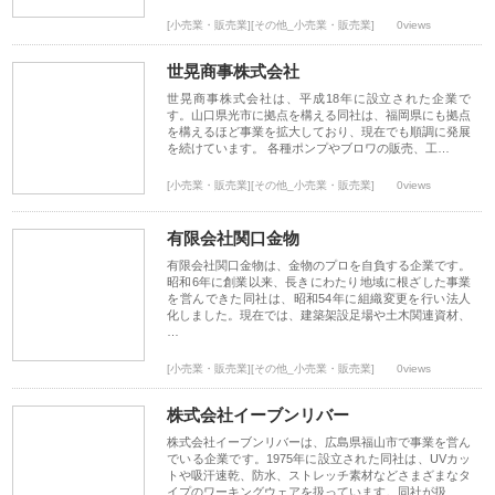
[小売業・販売業][その他_小売業・販売業]
0views
世晃商事株式会社
世晃商事株式会社は、平成18年に設立された企業で
す。山口県光市に拠点を構える同社は、福岡県にも拠点
を構えるほど事業を拡大しており、現在でも順調に発展
を続けています。 各種ポンプやブロワの販売、工…
[小売業・販売業][その他_小売業・販売業]
0views
有限会社関口金物
有限会社関口金物は、金物のプロを自負する企業です。
昭和6年に創業以来、長きにわたり地域に根ざした事業
を営んできた同社は、昭和54年に組織変更を行い法人
化しました。現在では、建築架設足場や土木関連資材、
…
[小売業・販売業][その他_小売業・販売業]
0views
株式会社イーブンリバー
株式会社イーブンリバーは、広島県福山市で事業を営ん
でいる企業です。1975年に設立された同社は、UVカッ
トや吸汗速乾、防水、ストレッチ素材などさまざまなタ
イプのワーキングウェアを扱っています。同社が扱…