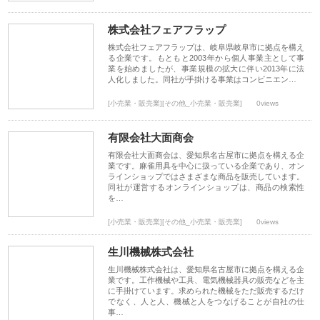
株式会社フェアフラップ
株式会社フェアフラップは、岐阜県岐阜市に拠点を構え
る企業です。もともと2003年から個人事業主として事
業を始めましたが、事業規模の拡大に伴い2013年に法
人化しました。同社が手掛ける事業はコンビニエン…
[小売業・販売業][その他_小売業・販売業]
0views
有限会社大面商会
有限会社大面商会は、愛知県名古屋市に拠点を構える企
業です。麻雀用具を中心に扱っている企業であり、オン
ラインショップではさまざまな商品を販売しています。
同社が運営するオンラインショップは、商品の検索性
を…
[小売業・販売業][その他_小売業・販売業]
0views
生川機械株式会社
生川機械株式会社は、愛知県名古屋市に拠点を構える企
業です。工作機械や工具、電気機械器具の販売などを主
に手掛けています。求められた機械をただ販売するだけ
でなく、人と人、機械と人をつなげることが自社の仕
事…