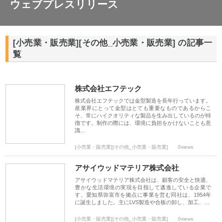
ウェブプレスリリース
[小売業・販売業][その他_小売業・販売業] の記事一
覧
株式会社エフテック
株式会社エフテックでは金型製造を長年行っています。
産業界にとって金型はとても重要なものであるからこ
そ、常にハイクオリティな製品を生み出しているのが特
徴です。制作の際には、環境に負担をかけないことも意
識…
[小売業・販売業][その他_小売業・販売業]
0views
アサイウッドマテリア株式会社
アサイウッドマテリア株式会社は、顧客の安全と快適、
豊かな生活環境の実現を目指して邁進している企業で
す。愛知県弥富市を拠点に事業を営む同社は、1954年
に誕生しました。主にLVS製造や合板の卸し、加工、…
[小売業・販売業][その他_小売業・販売業]
0views