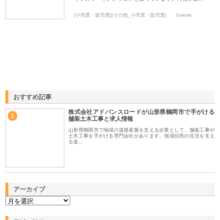
[小売業・販売業][その他_小売業・販売業]
0views
おすすめ記事
株式会社アドバンスロードが山形県鶴岡市で手がける
1
舗装土木工事と求人情報
山形県鶴岡市で地域の道路基盤を支える企業として、舗装工事や
土木工事を手がける専門会社があります。地域住民の生活を支え
る道…
アーカイブ