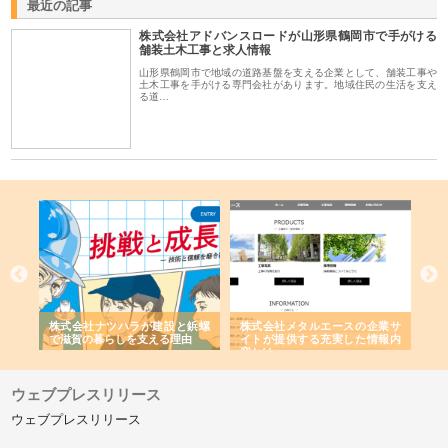
最近の記事
株式会社アドバンスロードが山形県鶴岡市で手がける
舗装土木工事と求人情報
山形県鶴岡市で地域の道路基盤を支える企業として、舗装工事や
土木工事を手がける専門会社があります。地域住民の生活を支え
る道…
三河
株式会社ナツハラが建設と鋲螺
株式会社メタルエースの企業サ
株
構空
で滋賀の暮らしを支える理由
イトが提供する充実した情報内
み
容とは
ウェブプレスリリース
ウェブプレスリリース