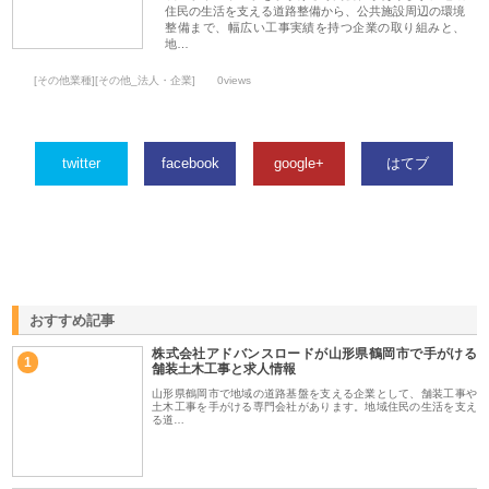
住民の生活を支える道路整備から、公共施設周辺の環境
整備まで、幅広い工事実績を持つ企業の取り組みと、
地…
[その他業種][その他_法人・企業]
0views
twitter
facebook
google+
はてブ
おすすめ記事
株式会社アドバンスロードが山形県鶴岡市で手がける
1
舗装土木工事と求人情報
山形県鶴岡市で地域の道路基盤を支える企業として、舗装工事や
土木工事を手がける専門会社があります。地域住民の生活を支え
る道…