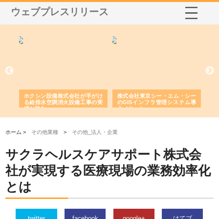
ウェブプレスリリース
エム・シー
株式会社アクアスペースが水中
株式会社地盤調査事務所が選ば
システム導
から陸上まで一貫施工できる理
れ続ける理由と建設コンサルの
由
強み
ホーム >
その他業種
>
その他_法人・企業
サクラヘルスケアサポート株式会
社が実現する医療現場の業務効率化
とは
twitter
facebook
google+
はてブ