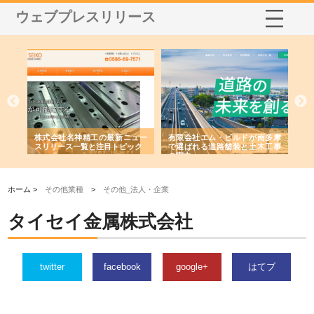
ウェブプレスリリース
選ば
株式会社名神精工の最新ニュー
有限会社エム・ビルドが南多摩
有
ルの
スリリース一覧と注目トピック
で選ばれる道路舗装と土木工事
ネ
の実力
ホーム >
その他業種
>
その他_法人・企業
タイセイ金属株式会社
twitter
facebook
google+
はてブ