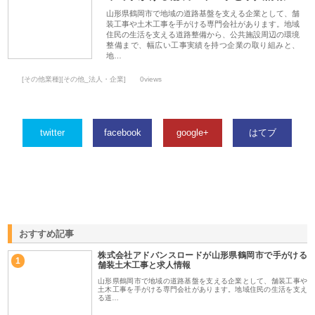
山形県鶴岡市で地域の道路基盤を支える企業として、舗
装工事や土木工事を手がける専門会社があります。地域
住民の生活を支える道路整備から、公共施設周辺の環境
整備まで、幅広い工事実績を持つ企業の取り組みと、
地…
[その他業種][その他_法人・企業]
0views
twitter
facebook
google+
はてブ
おすすめ記事
株式会社アドバンスロードが山形県鶴岡市で手がける
1
舗装土木工事と求人情報
山形県鶴岡市で地域の道路基盤を支える企業として、舗装工事や
土木工事を手がける専門会社があります。地域住民の生活を支え
る道…