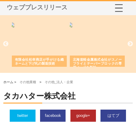
ウェブプレスリリース
多摩
有限会社松幸商店が手がける織
北海道軽金属株式会社がスノー
株
工事
ネームと下げ札の製造技術
フライとテーパーブロックの専
る
用ページを新設
ス
ホーム >
その他業種
>
その他_法人・企業
タカハター株式会社
twitter
facebook
google+
はてブ