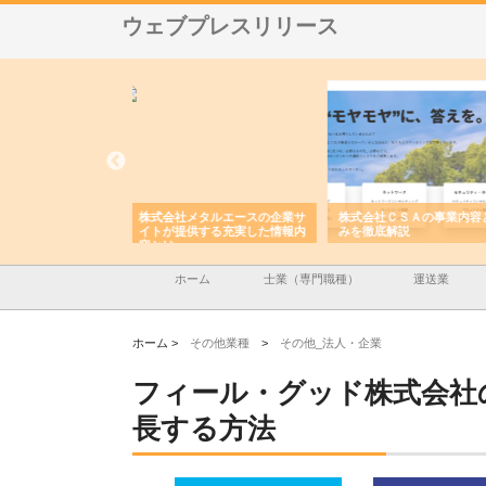
ウェブプレスリリース
メタルエースの企業サ
株式会社ＣＳＡの事業内容と強
株式会社山形道路が手が
供する充実した情報内
みを徹底解説
装工事と土木技術の全容
ホーム
士業（専門職種）
運送業
ホーム >
その他業種
>
その他_法人・企業
フィール・グッド株式会社
長する方法