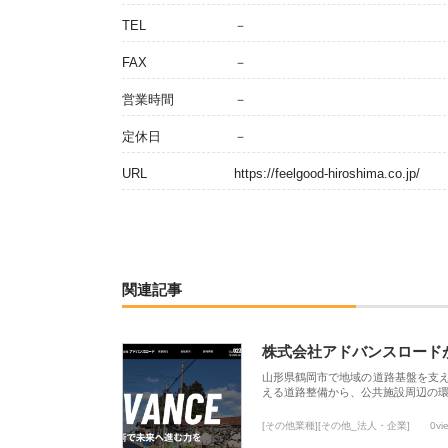
TEL
－
FAX
－
営業時間
－
定休日
－
URL
https://feelgood-hiroshima.co.jp/
関連記事
株式会社アドバンスロード
山形県鶴岡市で地域の道路基盤を支
える道路整備から、公共施設周辺の
[その他業種][その他_法人・企業]
0vi