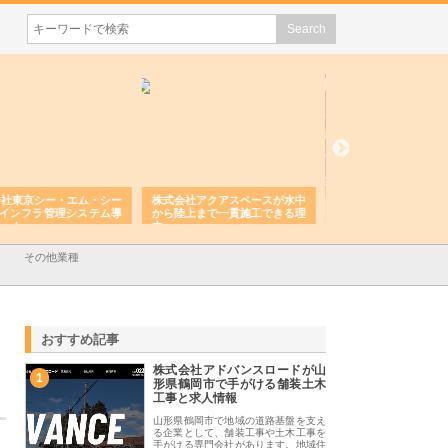
会社アクアスペースが水中
株式会社地盤調査事務所が選ば
株式会社名神精工の
陸上まで一貫施工できる理
れ続ける理由と建設コンサルの
スリリース一覧と注
強み
その他業種
おすすめ記事
株式会社アドバンスロードが山
1
形県鶴岡市で手がける舗装土木
工事と求人情報
山形県鶴岡市で地域の道路基盤を支え
る企業として、舗装工事や土木工事を
手がける専門会社があります。地域住