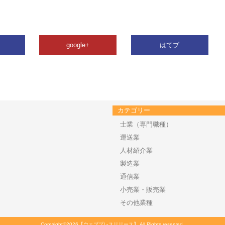
google+
はてブ
カテゴリー
士業（専門職種）
運送業
人材紹介業
製造業
通信業
小売業・販売業
その他業種
Copyright©2026【ウェブプレスリリース】 All Rights reserved.