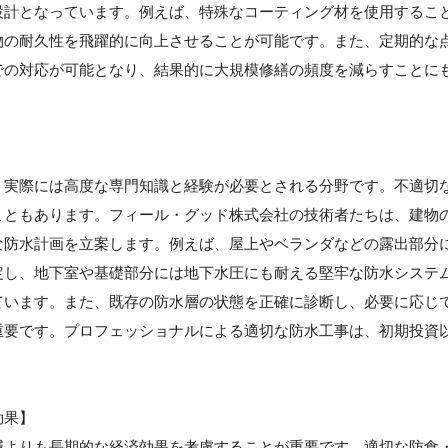
設計となっています。例えば、特殊なコーティング材を使用するこ
物の耐久性を飛躍的に向上させることが可能です。また、定期的な
での対応が可能となり、結果的に大規模修繕の頻度を減らすことに
】
、実際には高度な専門知識と経験が必要とされる分野です。不適切
こともあります。フィール・グッド株式会社の技術者たちは、建物
な防水計画を立案します。例えば、屋上やベランダなどの露出部分
定し、地下室や基礎部分には地下水圧にも耐える堅牢な防水システ
ています。また、既存の防水層の状態を正確に診断し、必要に応じ
重要です。プロフェッショナルによる適切な防水工事は、初期投資
効果】
減よりも長期的な経済効果を考慮することが重要です。適切な防食