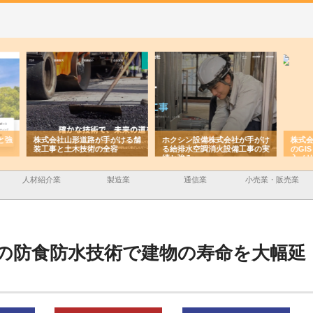
ける舗
ホクシン設備株式会社が手がけ
株式会社東京シー・エム・シー
株式
る給排水空調消火設備工事の実
のGISインフラ管理システム導
から
績と強み
入メリット
由
人材紹介業
製造業
通信業
小売業・販売業
の防食防水技術で建物の寿命を大幅延