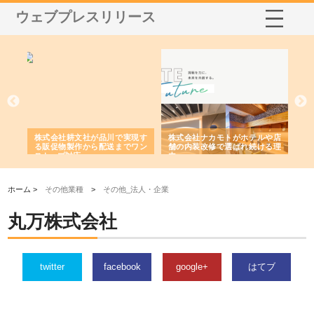
ウェブプレスリリース
ノー
株式会社耕文社が品川で実現す
株式会社ナカモトがホテルや店
株
の専
る販促物製作から配送までワン
舗の内装改修で選ばれ続ける理
れ
ストップ対応
由
強
ホーム >
その他業種
>
その他_法人・企業
丸万株式会社
twitter
facebook
google+
はてブ