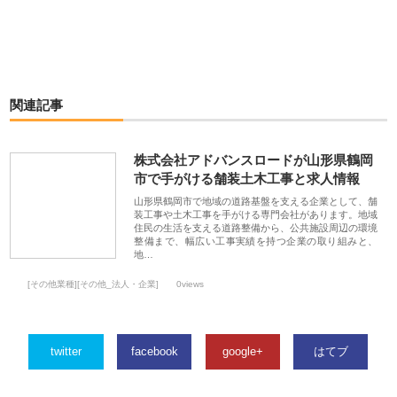
関連記事
株式会社アドバンスロードが山形県鶴岡
市で手がける舗装土木工事と求人情報
山形県鶴岡市で地域の道路基盤を支える企業として、舗
装工事や土木工事を手がける専門会社があります。地域
住民の生活を支える道路整備から、公共施設周辺の環境
整備まで、幅広い工事実績を持つ企業の取り組みと、
地…
[その他業種][その他_法人・企業]
0views
twitter
facebook
google+
はてブ