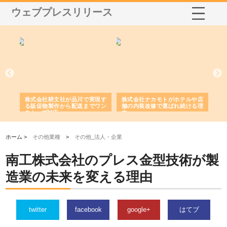
ウェブプレスリリース
ノー
株式会社耕文社が品川で実現す
株式会社ナカモトがホテルや店
株
の専
る販促物製作から配送までワン
舗の内装改修で選ばれ続ける理
れ
ストップ対応
由
強
ホーム >
その他業種
>
その他_法人・企業
南工株式会社のプレス金型技術が製
造業の未来を変える理由
twitter
facebook
google+
はてブ