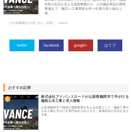
住民の生活を支える道路整備から、公共施設周辺の環境
整備まで、幅広い工事実績を持つ企業の取り組みと、
地…
[その他業種][その他_法人・企業]
0views
twitter
facebook
google+
はてブ
おすすめ記事
株式会社アドバンスロードが山形県鶴岡市で手がける
1
舗装土木工事と求人情報
山形県鶴岡市で地域の道路基盤を支える企業として、舗装工事や
土木工事を手がける専門会社があります。地域住民の生活を支え
る道…