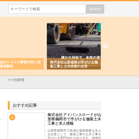
会社ＣＳＡの事業内容と強
株式会社山形道路が手がける舗
ホクシン設備株式会
徹底解説
装工事と土木技術の全容
る給排水空調消火設
績と強み
その他業種
おすすめ記事
株式会社アドバンスロードが山
1
形県鶴岡市で手がける舗装土木
工事と求人情報
山形県鶴岡市で地域の道路基盤を支え
る企業として、舗装工事や土木工事を
手がける専門会社があります。地域住