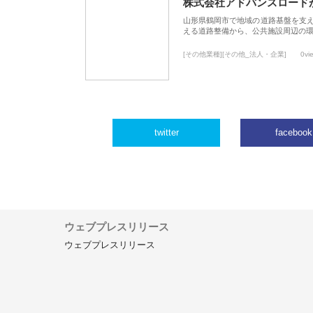
株式会社アドバンスロード
山形県鶴岡市で地域の道路基盤を支
える道路整備から、公共施設周辺の
[その他業種][その他_法人・企業]
0vi
twitter
facebook
ウェブプレスリリース
ウェブプレスリリース