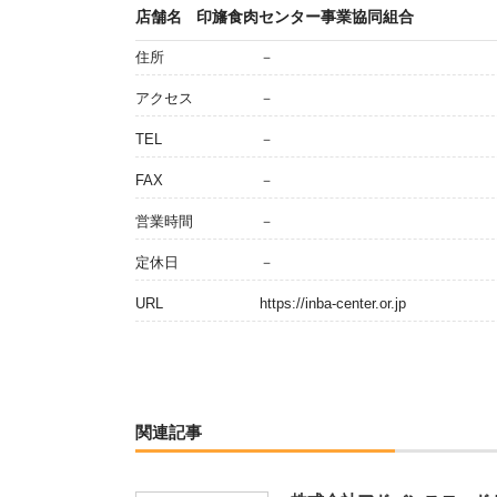
店舗名
印旛食肉センター事業協同組合
住所
－
アクセス
－
TEL
－
FAX
－
営業時間
－
定休日
－
URL
https://inba-center.or.jp
関連記事