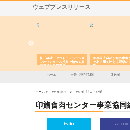
ウェブプレスリリース
ＯＮＯｃｏｍｐａｎｙ
株式会社アセットイノベーショ
庭楽株式会社が知多半島
ら広域配送を実現でき
ンのワンルーム投資で始める資
と名古屋で叶える理想の
産形成と老後準備
間
ホーム
士業（専門職種）
運送業
ホーム >
その他業種
>
その他_法人・企業
印旛食肉センター事業協同
twitter
facebook