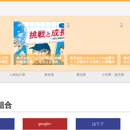
と三河
株式会社ナツハラが建設と鋲螺
株式会社メタルエースの企業サ
株式
外構空
で滋賀の暮らしを支える理由
イトが提供する充実した情報内
みを
容とは
人材紹介業
製造業
通信業
小売業・販売業
組合
google+
はてブ