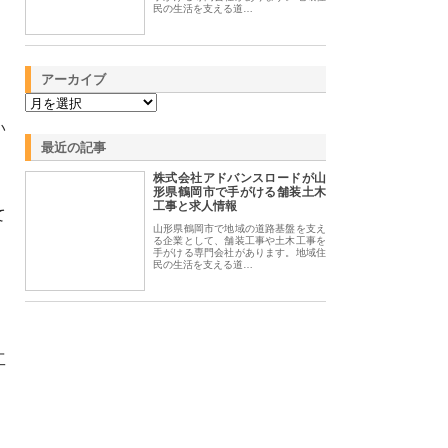
民の生活を支える道…
アーカイブ
い
最近の記事
株式会社アドバンスロードが山
形県鶴岡市で手がける舗装土木
工事と求人情報
て
山形県鶴岡市で地域の道路基盤を支え
、
る企業として、舗装工事や土木工事を
手がける専門会社があります。地域住
民の生活を支える道…
工