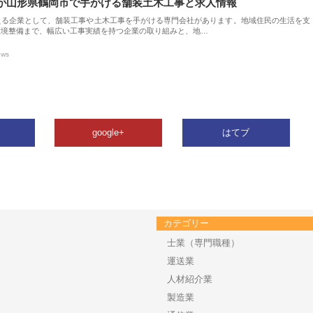
が山形県鶴岡市で手がける舗装土木工事と求人情報
える企業として、舗装工事や土木工事を手がける専門会社があります。地域住民の生活を支
環境整備まで、幅広い工事実績を持つ企業の取り組みと、地…
ews
google+
はてブ
カテゴリー
士業（専門職種）
運送業
人材紹介業
製造業