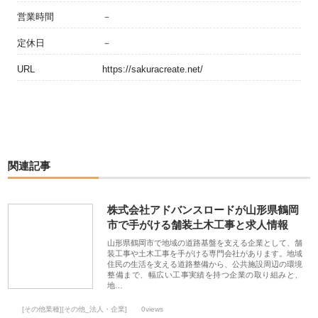
営業時間
－
定休日
－
URL
https://sakuracreate.net/
関連記事
株式会社アドバンスロードが山形県鶴岡
市で手がける舗装土木工事と求人情報
山形県鶴岡市で地域の道路基盤を支える企業として、舗
装工事や土木工事を手がける専門会社があります。地域
住民の生活を支える道路整備から、公共施設周辺の環境
整備まで、幅広い工事実績を持つ企業の取り組みと、
地…
[その他業種][その他_法人・企業]
0views