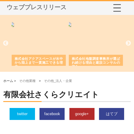
ウェブプレスリリース
シー
株式会社アクアスペースが水中
株式会社地盤調査事務所が選ば
株
ム導
から陸上まで一貫施工できる理
れ続ける理由と建設コンサルの
ス
由
強み
ホーム >
その他業種
>
その他_法人・企業
有限会社さくらクリエイト
twitter
facebook
google+
はてブ