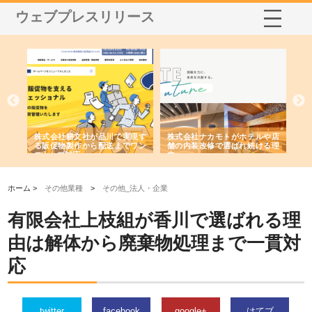
ウェブプレスリリース
ルや店
株式会社スプリングエフが選ば
桑木給食株式会社が福山市で選
ける理
れる理由とOEMアパレル製造の
ばれる手作り弁当配達の理由
強み
ホーム >
その他業種
>
その他_法人・企業
有限会社上枝組が香川で選ばれる理
由は解体から廃棄物処理まで一貫対
応
twitter
facebook
google+
はてブ