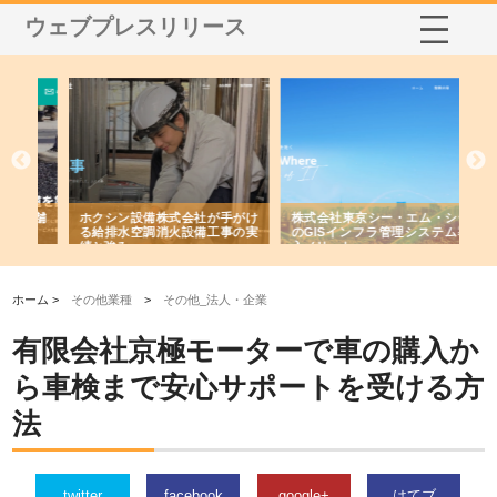
ウェブプレスリリース
る舗
ホクシン設備株式会社が手がけ
株式会社東京シー・エム・シー
株
る給排水空調消火設備工事の実
のGISインフラ管理システム導
か
績と強み
入メリット
由
ホーム >
その他業種
>
その他_法人・企業
有限会社京極モーターで車の購入か
ら車検まで安心サポートを受ける方
法
twitter
facebook
google+
はてブ