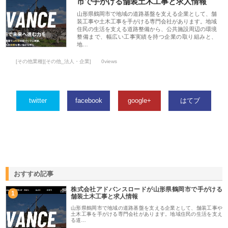
市で手がける舗装土木工事と求人情報
山形県鶴岡市で地域の道路基盤を支える企業として、舗
装工事や土木工事を手がける専門会社があります。地域
住民の生活を支える道路整備から、公共施設周辺の環境
整備まで、幅広い工事実績を持つ企業の取り組みと、
地…
[その他業種][その他_法人・企業]
0views
twitter
facebook
google+
はてブ
おすすめ記事
株式会社アドバンスロードが山形県鶴岡市で手がける
1
舗装土木工事と求人情報
山形県鶴岡市で地域の道路基盤を支える企業として、舗装工事や
土木工事を手がける専門会社があります。地域住民の生活を支え
る道…