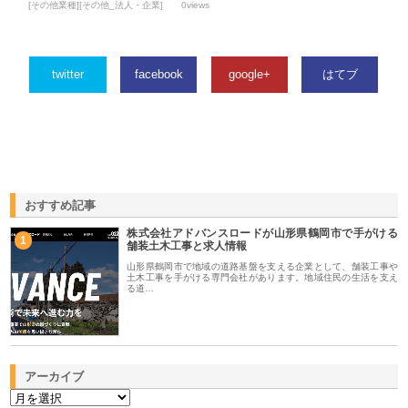
[その他業種][その他_法人・企業]
0views
twitter
facebook
google+
はてブ
おすすめ記事
株式会社アドバンスロードが山形県鶴岡市で手がける
1
舗装土木工事と求人情報
山形県鶴岡市で地域の道路基盤を支える企業として、舗装工事や
土木工事を手がける専門会社があります。地域住民の生活を支え
る道…
アーカイブ