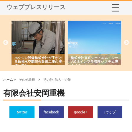
ウェブプレスリリース
ホクシン設備株式会社が手がけ
株式会社東京シー・エム・シー
株式会社
る給排水空調消火設備工事の実
のGISインフラ管理システム導
から陸上
績と強み
入メリット
由
ホーム >
その他業種
>
その他_法人・企業
有限会社安岡重機
twitter
facebook
google+
はてブ