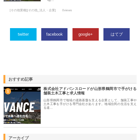
[その他業種][その他_法人・企業]
0views
twitter
facebook
google+
はてブ
おすすめ記事
株式会社アドバンスロードが山形県鶴岡市で手がける
1
舗装土木工事と求人情報
山形県鶴岡市で地域の道路基盤を支える企業として、舗装工事や
土木工事を手がける専門会社があります。地域住民の生活を支え
る道…
アーカイブ