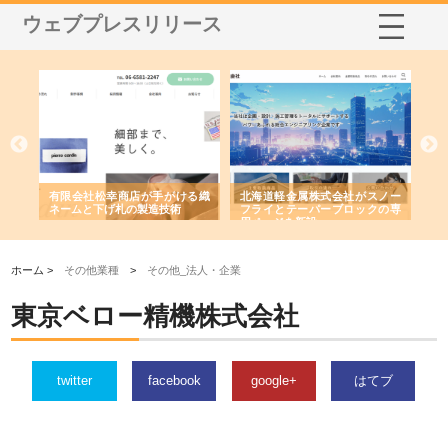
ウェブプレスリリース
多摩
有限会社松幸商店が手がける織
北海道軽金属株式会社がスノー
株
工事
ネームと下げ札の製造技術
フライとテーパーブロックの専
る
用ページを新設
ス
ホーム >
その他業種
>
その他_法人・企業
東京ベロー精機株式会社
twitter
facebook
google+
はてブ