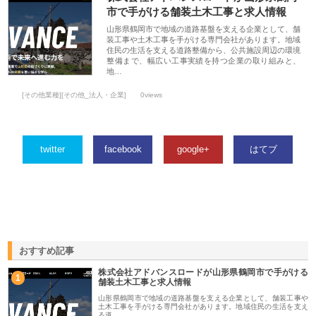
市で手がける舗装土木工事と求人情報
山形県鶴岡市で地域の道路基盤を支える企業として、舗
装工事や土木工事を手がける専門会社があります。地域
住民の生活を支える道路整備から、公共施設周辺の環境
整備まで、幅広い工事実績を持つ企業の取り組みと、
地…
[その他業種][その他_法人・企業]
0views
twitter
facebook
google+
はてブ
おすすめ記事
株式会社アドバンスロードが山形県鶴岡市で手がける
1
舗装土木工事と求人情報
山形県鶴岡市で地域の道路基盤を支える企業として、舗装工事や
土木工事を手がける専門会社があります。地域住民の生活を支え
る道…