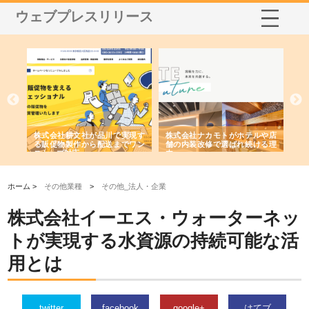
ウェブプレスリリース
ノー
株式会社耕文社が品川で実現す
株式会社ナカモトがホテルや店
株
の専
る販促物製作から配送までワン
舗の内装改修で選ばれ続ける理
れ
ストップ対応
由
強
ホーム >
その他業種
>
その他_法人・企業
株式会社イーエス・ウォーターネッ
トが実現する水資源の持続可能な活
用とは
twitter
facebook
google+
はてブ