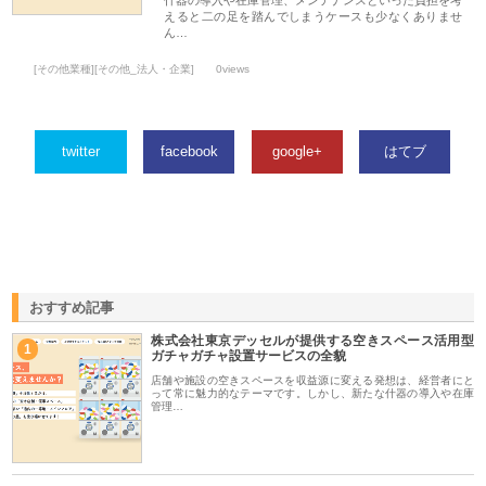
えると二の足を踏んでしまうケースも少なくありませ
ん…
[その他業種][その他_法人・企業]
0views
twitter
facebook
google+
はてブ
おすすめ記事
株式会社東京デッセルが提供する空きスペース活用型
1
ガチャガチャ設置サービスの全貌
店舗や施設の空きスペースを収益源に変える発想は、経営者にと
って常に魅力的なテーマです。しかし、新たな什器の導入や在庫
管理…