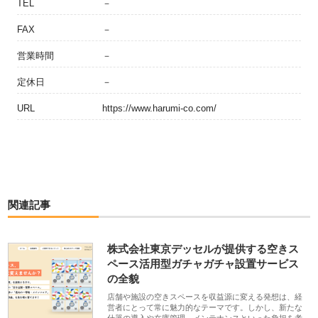
TEL
－
FAX
－
営業時間
－
定休日
－
URL
https://www.harumi-co.com/
関連記事
株式会社東京デッセルが提供する空きス
ペース活用型ガチャガチャ設置サービス
の全貌
店舗や施設の空きスペースを収益源に変える発想は、経
営者にとって常に魅力的なテーマです。しかし、新たな
什器の導入や在庫管理、メンテナンスといった負担を考