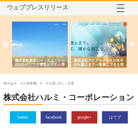
ウェブプレスリリース
がけ
株式会社東京シー・エム・シー
株式会社アクアスペースが水中
株
の実
のGISインフラ管理システム導
から陸上まで一貫施工できる理
れ
入メリット
由
強
ホーム >
その他業種
>
その他_法人・企業
株式会社ハルミ・コーポレーション
twitter
facebook
google+
はてブ