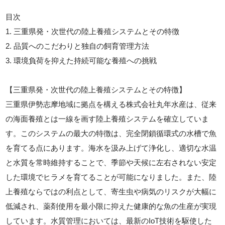
目次
1. 三重県発・次世代の陸上養殖システムとその特徴
2. 品質へのこだわりと独自の飼育管理方法
3. 環境負荷を抑えた持続可能な養殖への挑戦
【三重県発・次世代の陸上養殖システムとその特徴】
三重県伊勢志摩地域に拠点を構える株式会社丸年水産は、従来
の海面養殖とは一線を画す陸上養殖システムを確立していま
す。このシステムの最大の特徴は、完全閉鎖循環式の水槽で魚
を育てる点にあります。海水を汲み上げて浄化し、適切な水温
と水質を常時維持することで、季節や天候に左右されない安定
した環境でヒラメを育てることが可能になりました。また、陸
上養殖ならではの利点として、寄生虫や病気のリスクが大幅に
低減され、薬剤使用を最小限に抑えた健康的な魚の生産が実現
しています。水質管理においては、最新のIoT技術を駆使した