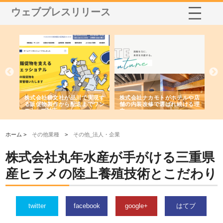
ウェブプレスリリース
ノー
株式会社耕文社が品川で実現す
株式会社ナカモトがホテルや店
株
の専
る販促物製作から配送までワン
舗の内装改修で選ばれ続ける理
れ
ストップ対応
由
強
ホーム >
その他業種
>
その他_法人・企業
株式会社丸年水産が手がける三重県
産ヒラメの陸上養殖技術とこだわり
twitter
facebook
google+
はてブ