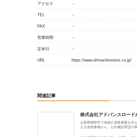
アクセス
－
TEL
－
FAX
－
営業時間
－
定休日
－
URL
https://www.ohmachimotors.co.jp/
関連記事
株式会社アドバンスロード
山形県鶴岡市で地域の道路基盤を支
える道路整備から、公共施設周辺の