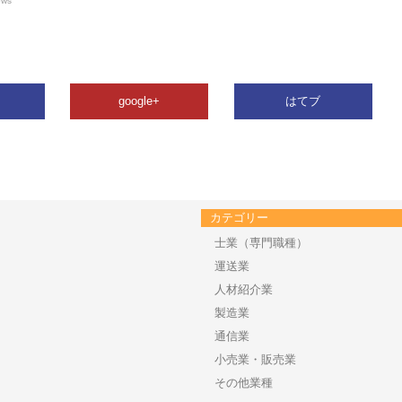
ews
google+
はてブ
カテゴリー
士業（専門職種）
運送業
人材紹介業
製造業
通信業
小売業・販売業
その他業種