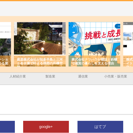
ーショ
庭楽株式会社が知多半島と三河
株式会社ナツハラが建設と鋲螺
株式
める資
と名古屋で叶える理想の外構空
で滋賀の暮らしを支える理由
イト
間
容と
人材紹介業
製造業
通信業
小売業・販売業
google+
はてブ