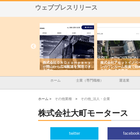
ウェブプレスリリース
翔栄が草津市で担う建
株式会社ＯＮＯｃｏｍｐａｎｙ
株式会社アセットイノベ
事の現場力と信頼性
が岡山から広域配送を実現でき
ンのワンルーム投資で始
る理由
産形成と老後準備
ホーム
士業（専門職種）
運送業
ホーム >
その他業種
>
その他_法人・企業
株式会社大町モータース
twitter
facebook