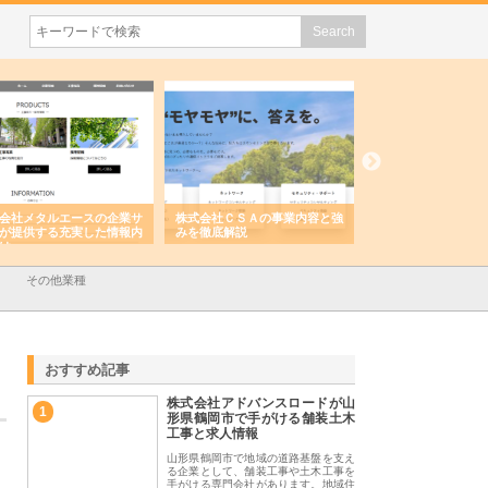
会社メタルエースの企業サ
株式会社ＣＳＡの事業内容と強
株式会社山形道路が
が提供する充実した情報内
みを徹底解説
装工事と土木技術の
は
その他業種
おすすめ記事
株式会社アドバンスロードが山
1
形県鶴岡市で手がける舗装土木
工事と求人情報
山形県鶴岡市で地域の道路基盤を支え
る企業として、舗装工事や土木工事を
手がける専門会社があります。地域住