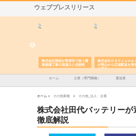
ウェブプレスリリース
ハクシンが大阪で選ば
株式会社翔栄が草津市で担う建
株式会社ＯＮＯｃｏｍｐ
工事の実績と強み
築基礎工事の現場力と信頼性
が岡山から広域配送を実
る理由
ホーム
士業（専門職種）
運送業
ホーム >
その他業種
>
その他_法人・企業
株式会社田代バッテリーが
徹底解説