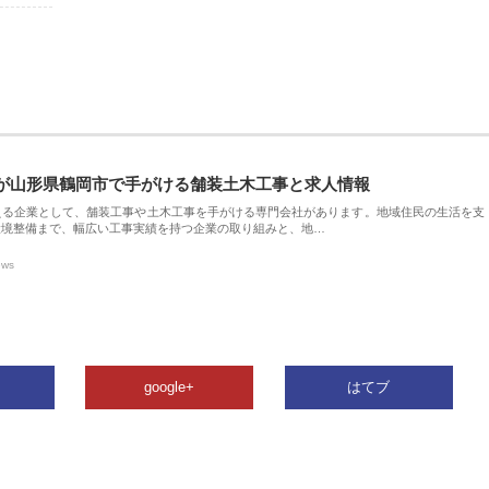
が山形県鶴岡市で手がける舗装土木工事と求人情報
える企業として、舗装工事や土木工事を手がける専門会社があります。地域住民の生活を支
環境整備まで、幅広い工事実績を持つ企業の取り組みと、地…
ews
google+
はてブ