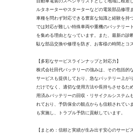
自動車電装のスペシャリストとして地域に根差
ルタネーターやスターターなどの電装部品修理
車種を問わず対応できる豊富な知識と経験を持
では対応が難しい特殊車両や重機のバッテリー
を集める理由となっています。また、最新の診
駄な部品交換や修理を防ぎ、お客様の時間とコ
【多彩なサービスラインナップと対応力】
株式会社田代バッテリーの強みは、その包括的
サービスも提供しており、急なバッテリー上が
だけでなく、適切な使用方法や長持ちさせるた
用済みバッテリーの回収・リサイクルシステム
れており、予防保全の観点からも信頼されてい
も実施し、トラブル予防に貢献しています。
【まとめ：信頼と実績が生み出す安心のサービ