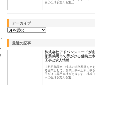
民の生活を支える道…
アーカイブ
か
最近の記事
ま
株式会社アドバンスロードが山
リ
形県鶴岡市で手がける舗装土木
工事と求人情報
山形県鶴岡市で地域の道路基盤を支え
る企業として、舗装工事や土木工事を
手がける専門会社があります。地域住
民の生活を支える道…