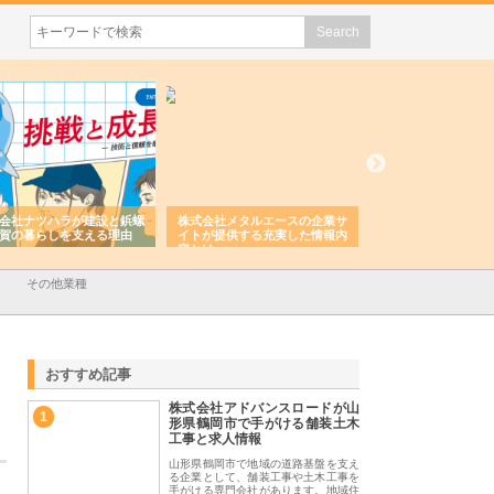
会社ナツハラが建設と鋲螺
株式会社メタルエースの企業サ
株式会社ＣＳＡの事
賀の暮らしを支える理由
イトが提供する充実した情報内
みを徹底解説
容とは
その他業種
おすすめ記事
株式会社アドバンスロードが山
1
形県鶴岡市で手がける舗装土木
工事と求人情報
山形県鶴岡市で地域の道路基盤を支え
る企業として、舗装工事や土木工事を
手がける専門会社があります。地域住