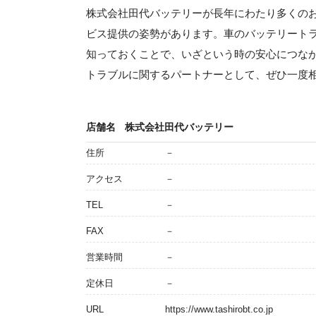
株式会社田代バッテリーが長年にわたり多くの
ビス提供の姿勢があります。車のバッテリート
知っておくことで、いざという時の安心につな
トラブルに関するパートナーとして、ぜひ一度
店舗名
株式会社田代バッテリー
住所
－
アクセス
－
TEL
－
FAX
－
営業時間
－
定休日
－
URL
https://www.tashirobt.co.jp