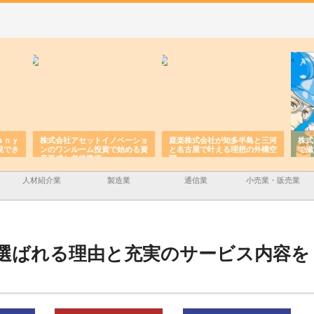
ａｎｙ
株式会社アセットイノベーショ
庭楽株式会社が知多半島と三河
株式
現でき
ンのワンルーム投資で始める資
と名古屋で叶える理想の外構空
で滋
産形成と老後準備
間
人材紹介業
製造業
通信業
小売業・販売業
選ばれる理由と充実のサービス内容を