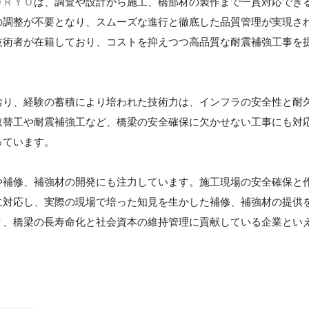
ＯＲＹＯ
は、調査や設計から施工、橋部材の製作まで一貫対応でき
の調整が不要となり、スムーズな進行と徹底した品質管理が実現さ
技術者が在籍しており、コストを抑えつつ高品質な耐震補強工事を
おり、経験の蓄積により培われた技術力は、インフラの安全性と耐
取替工や耐震補強工など、橋梁の安全確保に欠かせない工事にも対
っています。
や補修、補強材の開発にも注力しています。施工現場の安全確保と
に対応し、実際の現場で培った知見を生かした補修、補強材の提供
り、橋梁の長寿命化と社会資本の維持管理に貢献している企業とい