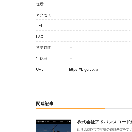
住所
－
アクセス
－
TEL
－
FAX
－
営業時間
－
定休日
－
URL
https://k-goryo.jp
関連記事
株式会社アドバンスロード
山形県鶴岡市で地域の道路基盤を支