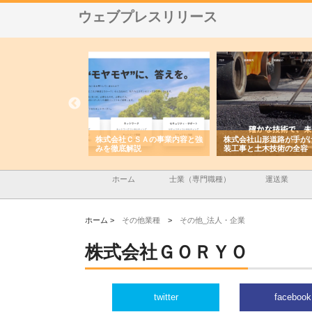
ウェブプレスリリース
メタルエースの企業サ
株式会社ＣＳＡの事業内容と強
株式会社山形道路が手が
供する充実した情報内
みを徹底解説
装工事と土木技術の全容
ホーム
士業（専門職種）
運送業
ホーム >
その他業種
>
その他_法人・企業
株式会社ＧＯＲＹＯ
twitter
facebook