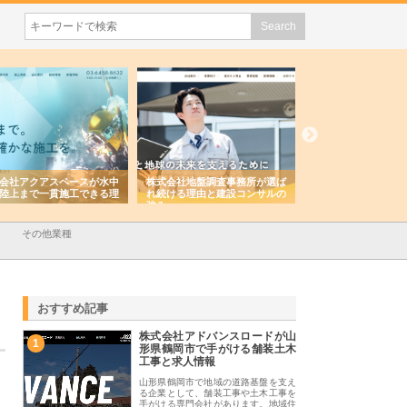
会社アクアスペースが水中
株式会社地盤調査事務所が選ば
株式会社名神精工の
陸上まで一貫施工できる理
れ続ける理由と建設コンサルの
スリリース一覧と注
強み
その他業種
おすすめ記事
株式会社アドバンスロードが山
1
形県鶴岡市で手がける舗装土木
工事と求人情報
山形県鶴岡市で地域の道路基盤を支え
る企業として、舗装工事や土木工事を
手がける専門会社があります。地域住