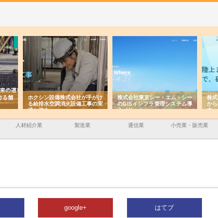
ける舗
ホクシン設備株式会社が手がけ
株式会社東京シー・エム・シー
株式
る給排水空調消火設備工事の実
のGISインフラ管理システム導
から
績と強み
入メリット
由
人材紹介業
製造業
通信業
小売業・販売業
google+
はてブ