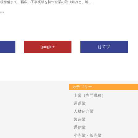
環境整備まで、幅広い工事実績を持つ企業の取り組みと、地…
ews
google+
はてブ
カテゴリー
士業（専門職種）
運送業
人材紹介業
製造業
通信業
小売業・販売業