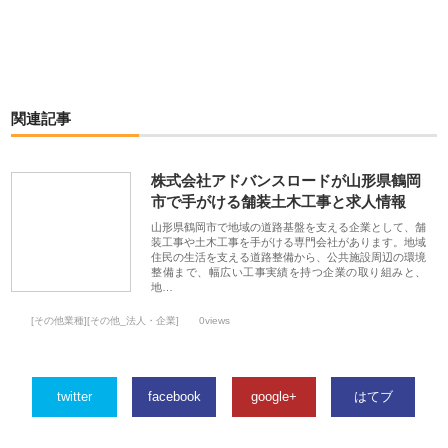
関連記事
株式会社アドバンスロードが山形県鶴岡
市で手がける舗装土木工事と求人情報
山形県鶴岡市で地域の道路基盤を支える企業として、舗
装工事や土木工事を手がける専門会社があります。地域
住民の生活を支える道路整備から、公共施設周辺の環境
整備まで、幅広い工事実績を持つ企業の取り組みと、
地…
[その他業種][その他_法人・企業]
0views
twitter
facebook
google+
はてブ