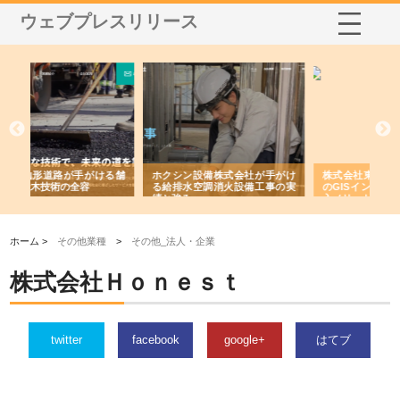
ウェブプレスリリース
ける舗
ホクシン設備株式会社が手がけ
株式会社東京シー・エム・シー
る給排水空調消火設備工事の実
のGISインフラ管理システム導
績と強み
入メリット
由
ホーム >
その他業種
>
その他_法人・企業
株式会社Ｈｏｎｅｓｔ
twitter
facebook
google+
はてブ