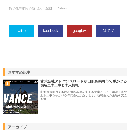
[その他業種][その他_法人・企業]
0views
twitter
facebook
google+
はてブ
おすすめ記事
株式会社アドバンスロードが山形県鶴岡市で手がける
1
舗装土木工事と求人情報
山形県鶴岡市で地域の道路基盤を支える企業として、舗装工事や
土木工事を手がける専門会社があります。地域住民の生活を支え
る道…
アーカイブ