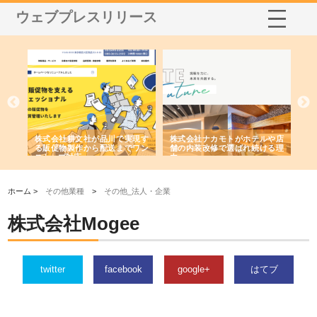
ウェブプレスリリース
ノー
株式会社耕文社が品川で実現す
株式会社ナカモトがホテルや店
株
の専
る販促物製作から配送までワン
舗の内装改修で選ばれ続ける理
れ
ストップ対応
由
強
ホーム >
その他業種
>
その他_法人・企業
株式会社Mogee
twitter
facebook
google+
はてブ