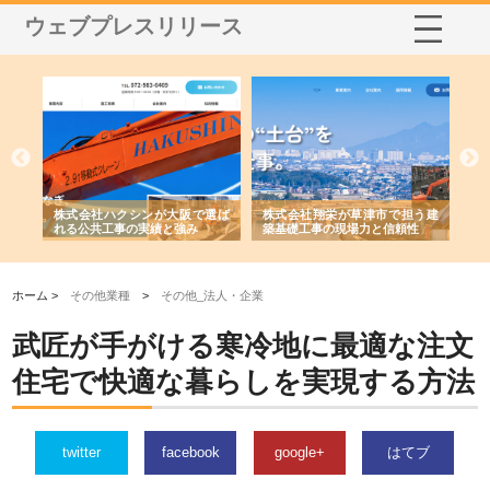
ウェブプレスリリース
社に
株式会社ハクシンが大阪で選ば
株式会社翔栄が草津市で担う建
株
制
れる公共工事の実績と強み
築基礎工事の現場力と信頼性
が
る
ホーム >
その他業種
>
その他_法人・企業
武匠が手がける寒冷地に最適な注文
住宅で快適な暮らしを実現する方法
twitter
facebook
google+
はてブ