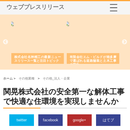
ウェブプレスリリース
選ば
株式会社名神精工の最新ニュー
有限会社エム・ビルドが南多摩
有
ルの
スリリース一覧と注目トピック
で選ばれる道路舗装と土木工事
ネ
の実力
ホーム >
その他業種
>
その他_法人・企業
関晃株式会社の安全第一な解体工事
で快適な住環境を実現しませんか
twitter
facebook
google+
はてブ