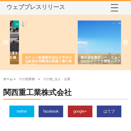
ウェブプレスリリース
る舗
ホクシン設備株式会社が手がけ
株式会社東京シー・エム・シー
株
る給排水空調消火設備工事の実
のGISインフラ管理システム導
か
績と強み
入メリット
由
ホーム >
その他業種
>
その他_法人・企業
関西重工業株式会社
twitter
facebook
google+
はてブ