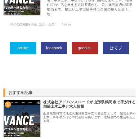
住民の生活を支える道路整備から、公共施設周辺の環境
整備まで、幅広い工事実績を持つ企業の取り組みと、
地…
[その他業種][その他_法人・企業]
0views
twitter
facebook
google+
はてブ
おすすめ記事
株式会社アドバンスロードが山形県鶴岡市で手がける
1
舗装土木工事と求人情報
山形県鶴岡市で地域の道路基盤を支える企業として、舗装工事や
土木工事を手がける専門会社があります。地域住民の生活を支え
る道…