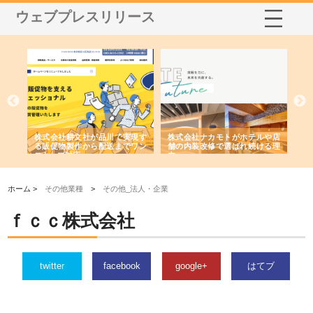
ウェブプレスリリース
ノー
株式会社耕文社が品川で実現す
株式会社ナカモトがホテルや店
株
の専
る販促物製作から配送までワン
舗の内装改修で選ばれ続ける理
れ
ストップ対応
由
強
ホーム >
その他業種
>
その他_法人・企業
ｆｃｃ株式会社
twitter
facebook
google+
はてブ