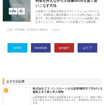
料金を抑えながら大容量60GBを賢く使
いこなす方法
大容量データ通信を求めるスマートフォンユーザーにと
って、月額料金と通信容量のバランスは常に悩ましい問
題です。特に動画視聴やオンラインゲームを頻繁に楽し
む方々にとって、60GBという大容量プランは魅力的…
[士業（専門職種）][公認会計士事務所]
0views
twitter
facebook
google+
はてブ
おすすめ記事
株式会社アドバンスロードが山形県鶴岡市で手がける
1
舗装土木工事と求人情報
山形県鶴岡市で地域の道路基盤を支える企業として、舗装工事や
土木工事を手がける専門会社があります。地域住民の生活を支え
る道…