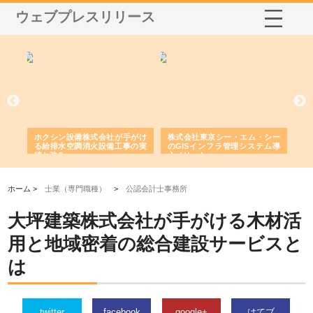
ウェブプレスリリース
る舗
ホクシン設備株式会社が手がけ
株式会社東京シー・エム・シー
株
る給排水空調消火設備工事の実
のGISインフラ管理システム導
か
績と強み
入メリット
由
ホーム >
士業（専門職種）
>
公認会計士事務所
大坪建築株式会社が手がける木材活
用と地域密着の総合建設サービスと
は
twitter
facebook
google+
はてブ