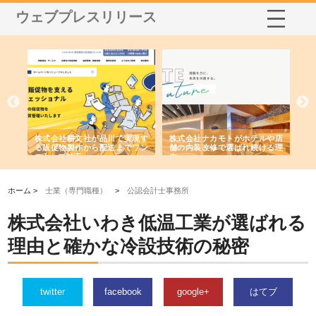
ウェブプレスリリース
品川で実現す
株式会社ナカモトがホテルや店
株式会社スプリングエフが選
配送までワン
舗の内装改修で選ばれ続ける理
れる理由とOEMアパレル製造
由
強み
ホーム >
士業（専門職種）
>
公認会計士事務所
株式会社いわき低温工業が選ばれる
理由と確かな冷設技術の秘密
twitter
facebook
google+
はてブ