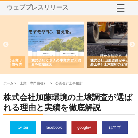
ウェブプレスリリース
業サ
株式会社ＣＳＡの事業内容と強
株式会社山形道路が手がける舗
ホ
報内
みを徹底解説
装工事と土木技術の全容
る
績
ホーム >
士業（専門職種）
>
公認会計士事務所
株式会社加藤環境の土壌調査が選ば
れる理由と実績を徹底解説
twitter
facebook
google+
はてブ