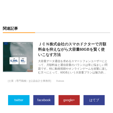
関連記事
ＪＣＮ株式会社のスマホドクターで月額
料金を抑えながら大容量60GBを賢く使
いこなす方法
大容量データ通信を求めるスマートフォンユーザーにと
って、月額料金と通信容量のバランスは常に悩ましい問
題です。特に動画視聴やオンラインゲームを頻繁に楽し
む方々にとって、60GBという大容量プランは魅力的…
[士業（専門職種）][公認会計士事務所]
0views
twitter
facebook
google+
はてブ