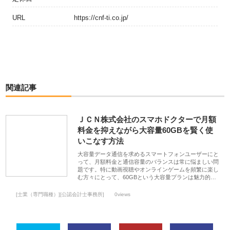
URL
https://cnf-ti.co.jp/
関連記事
ＪＣＮ株式会社のスマホドクターで月額
料金を抑えながら大容量60GBを賢く使
いこなす方法
大容量データ通信を求めるスマートフォンユーザーにと
って、月額料金と通信容量のバランスは常に悩ましい問
題です。特に動画視聴やオンラインゲームを頻繁に楽し
む方々にとって、60GBという大容量プランは魅力的…
[士業（専門職種）][公認会計士事務所]
0views