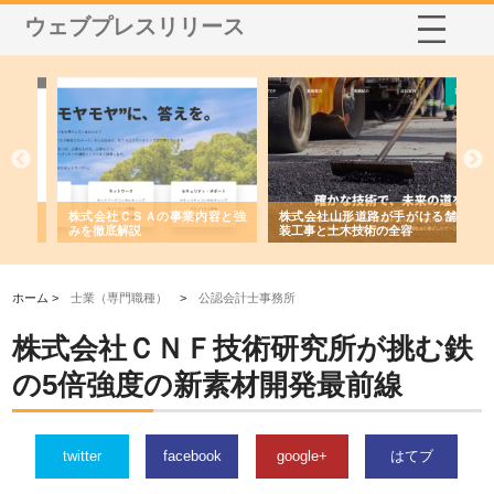
ウェブプレスリリース
業サ
株式会社ＣＳＡの事業内容と強
株式会社山形道路が手がける舗
ホ
報内
みを徹底解説
装工事と土木技術の全容
る
績
ホーム >
士業（専門職種）
>
公認会計士事務所
株式会社ＣＮＦ技術研究所が挑む鉄
の5倍強度の新素材開発最前線
twitter
facebook
google+
はてブ