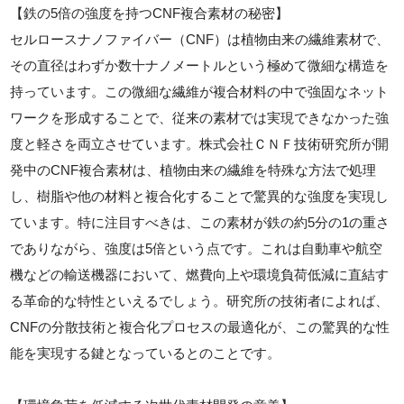
【鉄の5倍の強度を持つCNF複合素材の秘密】
セルロースナノファイバー（CNF）は植物由来の繊維素材で、
その直径はわずか数十ナノメートルという極めて微細な構造を
持っています。この微細な繊維が複合材料の中で強固なネット
ワークを形成することで、従来の素材では実現できなかった強
度と軽さを両立させています。株式会社ＣＮＦ技術研究所が開
発中のCNF複合素材は、植物由来の繊維を特殊な方法で処理
し、樹脂や他の材料と複合化することで驚異的な強度を実現し
ています。特に注目すべきは、この素材が鉄の約5分の1の重さ
でありながら、強度は5倍という点です。これは自動車や航空
機などの輸送機器において、燃費向上や環境負荷低減に直結す
る革命的な特性といえるでしょう。研究所の技術者によれば、
CNFの分散技術と複合化プロセスの最適化が、この驚異的な性
能を実現する鍵となっているとのことです。