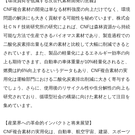
【環境負荷を低減する次世代素材開発の意義】
CNF複合素材の開発は単なる材料強度の向上だけでなく、環境
問題の解決にも大きく貢献する可能性を秘めています。株式会
社ＣＮＦ技術研究所の研究によれば、CNFは森林資源から持続
可能な方法で生産できるバイオマス素材であり、製造過程での
二酸化炭素排出量も従来の素材と比較して大幅に削減できると
されています。また、製品の軽量化によるエネルギー効率の向
上も期待できます。自動車の車体重量が10%軽量化されると、
燃費は約6%向上するというデータもあり、CNF複合素材の実
用化は運輸部門における二酸化炭素排出削減に大きく寄与する
でしょう。さらに、使用後のリサイクル性や生分解性の向上も
研究されており、循環型社会の構築に向けた素材として注目を
集めています。
【産業界への革命的インパクトと将来展望】
CNF複合素材の実用化は、自動車、航空宇宙、建築、スポーツ