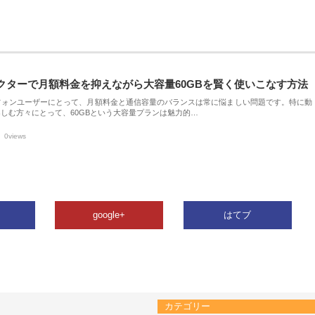
クターで月額料金を抑えながら大容量60GBを賢く使いこなす方法
フォンユーザーにとって、月額料金と通信容量のバランスは常に悩ましい問題です。特に動
しむ方々にとって、60GBという大容量プランは魅力的…
0views
google+
はてブ
カテゴリー