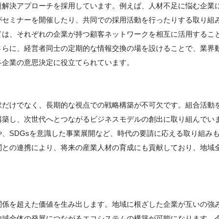
題解決アプローチを採用しています。例えば、人材不足に悩む企業
がセミナーを開催したり、共同での採用活動を行ったりする取り組
ては、それぞれの企業が持つ顧客ネットワークを相互に活用するこ
さらに、経営者同士の定期的な情報交換の場を設けることで、業界
各企業の意思決定に役立てられています。
求だけでなく、長期的な視点での戦略構築が不可欠です。組合活動
構築し、次世代へとつながるビジネスモデルの創出に取り組んでい
、SDGsを意識した事業展開など、時代の要請に応える取り組み
関との連携により、将来の産業人材の育成にも貢献しており、地域
関係を超えた価値を生み出します。地域に根ざした企業が互いの強
地域全体の発展につながるエコシステムの構築が可能になります。