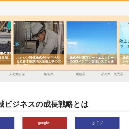
ける舗
ホクシン設備株式会社が手がけ
株式会社東京シー・エム・シー
株式
る給排水空調消火設備工事の実
のGISインフラ管理システム導
から
績と強み
入メリット
由
人材紹介業
製造業
通信業
小売業・販売業
域ビジネスの成長戦略とは
google+
はてブ