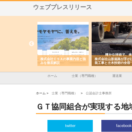
ウェブプレスリリース
メタルエースの企業サ
株式会社ＣＳＡの事業内容と強
株式会社山形道路が手が
供する充実した情報内
みを徹底解説
装工事と土木技術の全容
ホーム
士業（専門職種）
運送業
ホーム >
士業（専門職種）
>
公認会計士事務所
ＧＴ協同組合が実現する地
twitter
facebook