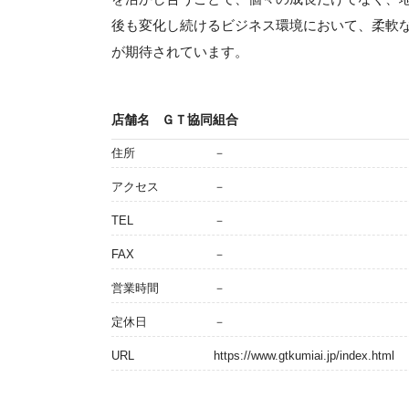
後も変化し続けるビジネス環境において、柔軟
が期待されています。
店舗名
ＧＴ協同組合
住所
－
アクセス
－
TEL
－
FAX
－
営業時間
－
定休日
－
URL
https://www.gtkumiai.jp/index.html