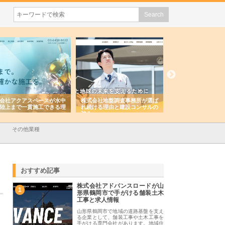
会社アクアスペースが水中
株式会社地盤調査事務所が選ば
株式会社名神精工の
陸上まで一貫施工できる理
れ続ける理由と建設コンサルの
スリリース一覧と注
強み
その他業種
おすすめ記事
株式会社アドバンスロードが山
1
形県鶴岡市で手がける舗装土木
工事と求人情報
山形県鶴岡市で地域の道路基盤を支え
る企業として、舗装工事や土木工事を
手がける専門会社があります。地域住