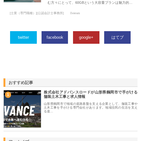
む方々にとって、60GBという大容量プランは魅力的…
[士業（専門職種）][公認会計士事務所]
0views
twitter
facebook
google+
はてブ
おすすめ記事
株式会社アドバンスロードが山形県鶴岡市で手がける
1
舗装土木工事と求人情報
山形県鶴岡市で地域の道路基盤を支える企業として、舗装工事や
土木工事を手がける専門会社があります。地域住民の生活を支え
る道…