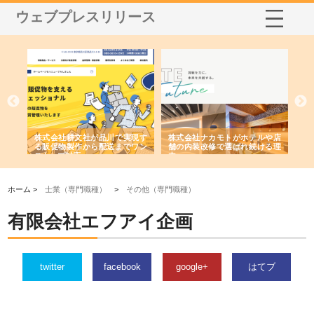
ウェブプレスリリース
ノー
株式会社耕文社が品川で実現す
株式会社ナカモトがホテルや店
株
の専
る販促物製作から配送までワン
舗の内装改修で選ばれ続ける理
れ
ストップ対応
由
強
ホーム >
士業（専門職種）
>
その他（専門職種）
有限会社エフアイ企画
twitter
facebook
google+
はてブ