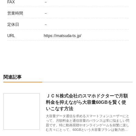
FAX
－
営業時間
－
定休日
－
URL
https://matsuda-ts.jp/
関連記事
ＪＣＮ株式会社のスマホドクターで月額
料金を抑えながら大容量60GBを賢く使
いこなす方法
大容量データ通信を求めるスマートフォンユーザーにと
って、月額料金と通信容量のバランスは常に悩ましい問
題です。特に動画視聴やオンラインゲームを頻繁に楽し
む方々にとって、60GBという大容量プランは魅力的…