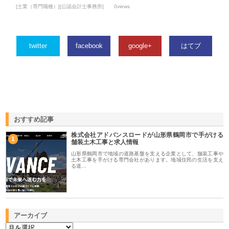
[士業（専門職種）][公認会計士事務所]
0views
twitter
facebook
google+
はてブ
おすすめ記事
株式会社アドバンスロードが山形県鶴岡市で手がける
1
舗装土木工事と求人情報
山形県鶴岡市で地域の道路基盤を支える企業として、舗装工事や
土木工事を手がける専門会社があります。地域住民の生活を支え
る道…
アーカイブ