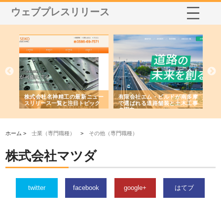
ウェブプレスリリース
選ば
株式会社名神精工の最新ニュー
有限会社エム・ビルドが南多摩
有
ルの
スリリース一覧と注目トピック
で選ばれる道路舗装と土木工事
ネ
の実力
ホーム >
士業（専門職種）
>
その他（専門職種）
株式会社マツダ
twitter
facebook
google+
はてブ