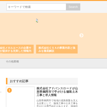
会社メタルエースの企業サ
株式会社ＣＳＡの事業内容と強
株式会社山形道路が
が提供する充実した情報内
みを徹底解説
装工事と土木技術の
は
その他業種
おすすめ記事
株式会社アドバンスロードが山
1
形県鶴岡市で手がける舗装土木
工事と求人情報
山形県鶴岡市で地域の道路基盤を支え
る企業として、舗装工事や土木工事を
手がける専門会社があります。地域住