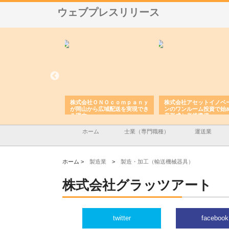
ウェブプレスリリース
翔栄が草津市で担う建
株式会社ＯＮＯｃｏｍｐａｎｙ
株式会社アセットイノベ
事の現場力と信頼性
が岡山から広域配送を実現でき
ンのワンルーム投資で始
る理由
産形成と老後準備
ホーム
士業（専門職種）
運送業
ホーム >
製造業
>
製造・加工（輸送機械器具）
株式会社グラッツアート
twitter
facebook