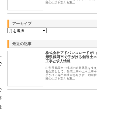
民の生活を支える道…
アーカイブ
。
最近の記事
株式会社アドバンスロードが山
に
形県鶴岡市で手がける舗装土木
工事と求人情報
で
山形県鶴岡市で地域の道路基盤を支え
る企業として、舗装工事や土木工事を
手がける専門会社があります。地域住
民の生活を支える道…
で
事
後