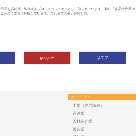
属部品を高精度に製作するプロフェッショナルとして知られています。特に「多品種少量加
のニーズに柔軟に対応しています。これまでの長い経験と熟…
google+
はてブ
カテゴリー
士業（専門職種）
運送業
人材紹介業
製造業