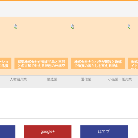
ーショ
庭楽株式会社が知多半島と三河
株式会社ナツハラが建設と鋲螺
株式
める資
と名古屋で叶える理想の外構空
で滋賀の暮らしを支える理由
イト
間
容と
人材紹介業
製造業
通信業
小売業・販売業
google+
はてブ