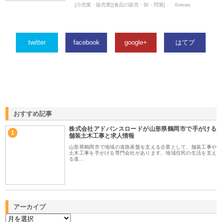
[小売業・販売業][食品の販売・卸・問屋]
0views
twitter
facebook
google+
はてブ
おすすめ記事
株式会社アドバンスロードが山形県鶴岡市で手がける
1
舗装土木工事と求人情報
山形県鶴岡市で地域の道路基盤を支える企業として、舗装工事や
土木工事を手がける専門会社があります。地域住民の生活を支え
る道…
アーカイブ