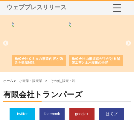
ウェブプレスリリース
業サ
株式会社ＣＳＡの事業内容と強
株式会社山形道路が手がける舗
ホ
報内
みを徹底解説
装工事と土木技術の全容
る
績
ホーム >
小売業・販売業
>
その他_販売・卸
有限会社トランパーズ
twitter
facebook
google+
はてブ