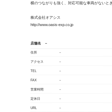
横のつながりも強く、対応可能な車両がないと
株式会社オアシス
http://www.oasis-exp.co.jp
店舗名
－
住所
－
アクセス
－
TEL
－
FAX
－
営業時間
－
定休日
－
URL
－