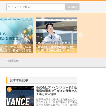
会社アクアスペースが水中
株式会社地盤調査事務所が選ば
株式会社名神精工の
陸上まで一貫施工できる理
れ続ける理由と建設コンサルの
スリリース一覧と注
強み
その他業種
おすすめ記事
株式会社アドバンスロードが山
1
形県鶴岡市で手がける舗装土木
工事と求人情報
山形県鶴岡市で地域の道路基盤を支え
る企業として、舗装工事や土木工事を
手がける専門会社があります。地域住