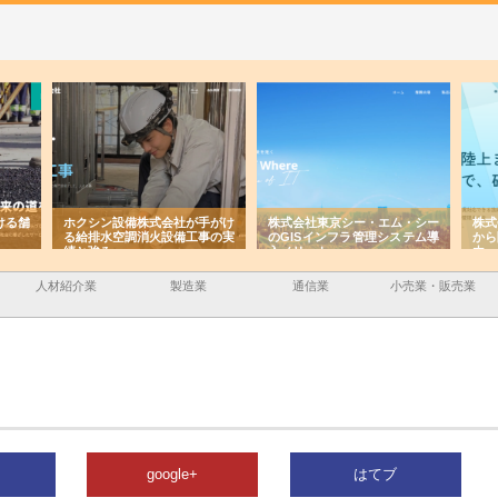
ける舗
ホクシン設備株式会社が手がけ
株式会社東京シー・エム・シー
株式
る給排水空調消火設備工事の実
のGISインフラ管理システム導
から
績と強み
入メリット
由
人材紹介業
製造業
通信業
小売業・販売業
google+
はてブ