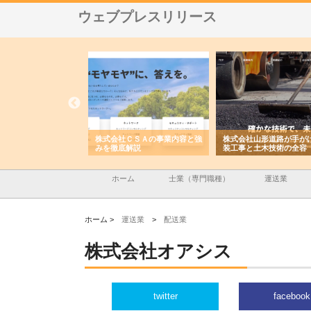
ウェブプレスリリース
メタルエースの企業サ
株式会社ＣＳＡの事業内容と強
株式会社山形道路が手が
供する充実した情報内
みを徹底解説
装工事と土木技術の全容
ホーム
士業（専門職種）
運送業
ホーム >
運送業
>
配送業
株式会社オアシス
twitter
facebook