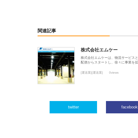
関連記事
株式会社エムケー
株式会社エムケーは、物流サービスと
配便からスタートし、徐々に事業を
[運送業][運送業]
0views
twitter
facebook