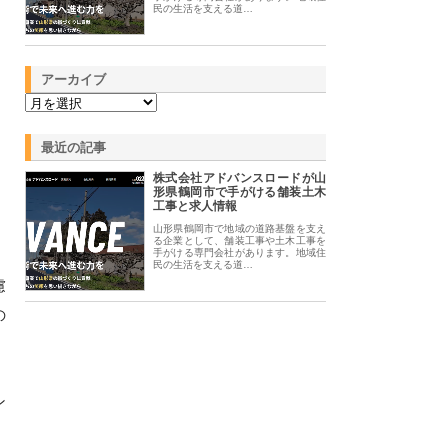
民の生活を支える道…
アーカイブ
最近の記事
株式会社アドバンスロードが山
形県鶴岡市で手がける舗装土木
工事と求人情報
山形県鶴岡市で地域の道路基盤を支え
る企業として、舗装工事や土木工事を
手がける専門会社があります。地域住
民の生活を支える道…
慮
の
ン
。