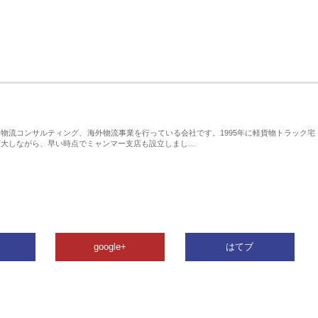
物流コンサルティング、海外物流事業を行っている会社です。1995年に軽貨物トラック宅
拡大しながら、早い時点でミャンマー支店も設立しまし…
google+
はてブ