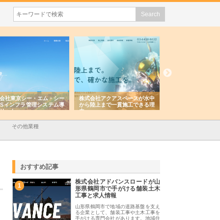
会社アクアスペースが水中
株式会社地盤調査事務所が選ば
株式会社名神精工の
陸上まで一貫施工できる理
れ続ける理由と建設コンサルの
スリリース一覧と注
強み
その他業種
おすすめ記事
株式会社アドバンスロードが山
1
形県鶴岡市で手がける舗装土木
工事と求人情報
山形県鶴岡市で地域の道路基盤を支え
る企業として、舗装工事や土木工事を
手がける専門会社があります。地域住