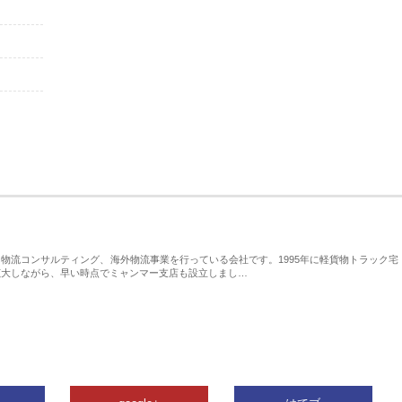
物流コンサルティング、海外物流事業を行っている会社です。1995年に軽貨物トラック宅
拡大しながら、早い時点でミャンマー支店も設立しまし…