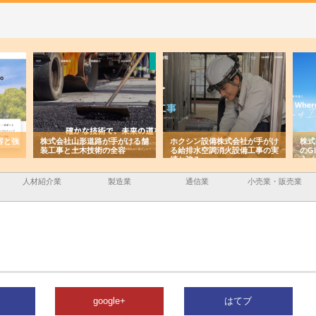
ける舗
ホクシン設備株式会社が手がけ
株式会社東京シー・エム・シー
株式
る給排水空調消火設備工事の実
のGISインフラ管理システム導
から
績と強み
入メリット
由
人材紹介業
製造業
通信業
小売業・販売業
google+
はてブ