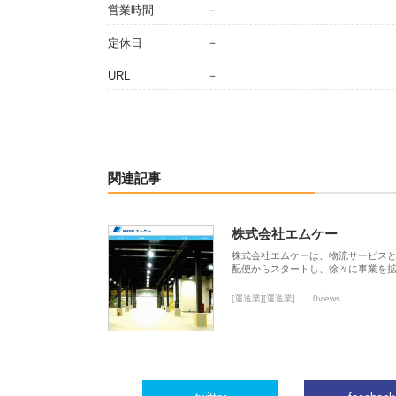
営業時間
－
定休日
－
URL
－
関連記事
株式会社エムケー
株式会社エムケーは、物流サービスと
配便からスタートし、徐々に事業を
[運送業][運送業]
0views