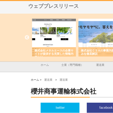
ウェブプレスリリース
メタルエースの企業サ
株式会社ＣＳＡの事業内容と強
株式会社山形道路が手が
供する充実した情報内
みを徹底解説
装工事と土木技術の全容
ホーム
士業（専門職種）
運送業
ホーム >
運送業
>
運送業
櫻井商事運輸株式会社
twitter
facebook